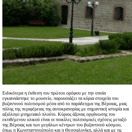
Ειδικότερα η έκθεση του πρώτου ορόφου με την οποία
εγκαινιάστηκε το μουσείο, παρουσιάζει τα κύρια στοιχεία του
βυζαντινού πολιτισμού μέσα από το παράδειγμα της Βέροιας, μιας
πόλης της περιφέρειας της αυτοκρατορίας με σημαντική ιστορία και
αξιόλογο μνημειακό πλούτο. Κύριος άξονας οργάνωσης του
εκτιθέμενου υλικού είναι οι ποικίλες πολιτισμικές σχέσεις μεταξύ
της Βέροιας και των μεγάλων κέντρων του βυζαντινού κόσμου,
όπως η Κωνσταντινούπολη και η Θεσσαλονίκη, αλλά και με τις