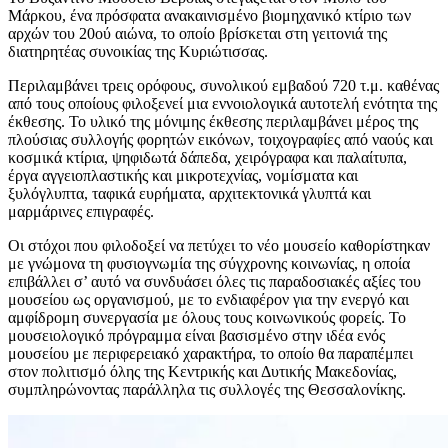
Μάρκου, ένα πρόσφατα ανακαινισμένο βιομηχανικό κτίριο των
αρχών του 20ού αιώνα, το οποίο βρίσκεται στη γειτονιά της
διατηρητέας συνοικίας της Κυριώτισσας.
Περιλαμβάνει τρεις ορόφους, συνολικού εμβαδού 720 τ.μ. καθένας
από τους οποίους φιλοξενεί μια εννοιολογικά αυτοτελή ενότητα της
έκθεσης. Το υλικό της μόνιμης έκθεσης περιλαμβάνει μέρος της
πλούσιας συλλογής φορητών εικόνων, τοιχογραφίες από ναούς και
κοσμικά κτίρια, ψηφιδωτά δάπεδα, χειρόγραφα και παλαίτυπα,
έργα αγγειοπλαστικής και μικροτεχνίας, νομίσματα και
ξυλόγλυπτα, ταφικά ευρήματα, αρχιτεκτονικά γλυπτά και
μαρμάρινες επιγραφές.
Οι στόχοι που φιλοδοξεί να πετύχει το νέο μουσείο καθορίστηκαν
με γνώμονα τη φυσιογνωμία της σύγχρονης κοινωνίας, η οποία
επιβάλλει σ’ αυτό να συνδυάσει όλες τις παραδοσιακές αξίες του
μουσείου ως οργανισμού, με το ενδιαφέρον για την ενεργό και
αμφίδρομη συνεργασία με όλους τους κοινωνικούς φορείς. Το
μουσειολογικό πρόγραμμα είναι βασισμένο στην ιδέα ενός
μουσείου με περιφερειακό χαρακτήρα, το οποίο θα παραπέμπει
στον πολιτισμό όλης της Κεντρικής και Δυτικής Μακεδονίας,
συμπληρώνοντας παράλληλα τις συλλογές της Θεσσαλονίκης.