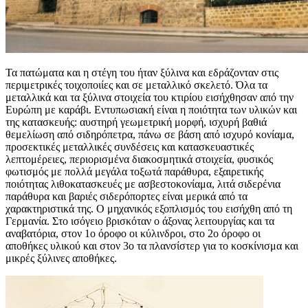
Τα πατώματα και η στέγη του ήταν ξύλινα και εδράζονταν στις
περιμετρικές τοιχοποιίες και σε μεταλλικό σκελετό. Όλα τα
μεταλλικά και τα ξύλινα στοιχεία του κτιρίου εισήχθησαν από την
Ευρώπη με καράβι. Εντυπωσιακή είναι η ποιότητα των υλικών και
της κατασκευής: αυστηρή γεωμετρική μορφή, ισχυρή βαθιά
θεμελίωση από σιδηρόπετρα, πάνω σε βάση από ισχυρό κονίαμα,
προσεκτικές μεταλλικές συνδέσεις και κατασκευαστικές
λεπτομέρειες, περιορισμένα διακοσμητικά στοιχεία, φυσικός
φωτισμός με πολλά μεγάλα τοξωτά παράθυρα, εξαιρετικής
ποιότητας λιθοκατασκευές με ασβεστοκονίαμα, λιτά σιδερένια
παράθυρα και βαριές σιδερόπορτες είναι μερικά από τα
χαρακτηριστικά της. O μηχανικός εξοπλισμός του εισήχθη από τη
Γερμανία. Στο ισόγειο βρισκόταν ο άξονας λειτουργίας και τα
αναβατόρια, στον 1ο όροφο οι κύλινδροι, στο 2ο όροφο οι
αποθήκες υλικού και στον 3ο τα πλανσίστερ για το κοσκίνισμα και
μικρές ξύλινες αποθήκες.