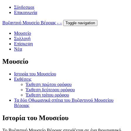
Σύνδεσμοι
Επικοινωνία
Βυζαντινό Μουσείο Βέροιας - –
Toggle navigation
Μουσείο
Συλλογή
Επίσκεψη
Νέα
Μουσείο
Ιστορία του Μουσείου
Εκθέσεις
Έκθεση πρώτου ορόφου
Έκθεση δεύτερου ορόφου
Έκθεση τρίτου ορόφου
Τα δύο Οθωμανικά σπίτια του Βυζαντινού Μουσείου
Βέροιας
Ιστορία του Μουσείου
Το Βυζαντινό Μουσείο Βέροιας στεγάζεται σε ένα βιομηχανικό