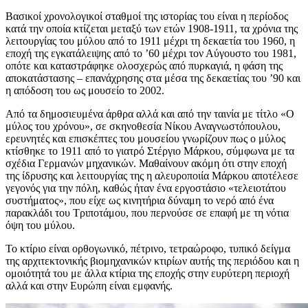
Βασικοί χρονολογικοί σταθμοί της ιστορίας του είναι η περίοδος
κατά την οποία κτίζεται μεταξύ των ετών 1908-1911, τα χρόνια της
λειτουργίας του μύλου από το 1911 μέχρι τη δεκαετία του 1960, η
εποχή της εγκατάλειψης από το ’60 μέχρι τον Αύγουστο του 1981,
οπότε και καταστράφηκε ολοσχερώς από πυρκαγιά, η φάση της
αποκατάστασης – επανάχρησης στα μέσα της δεκαετίας του ’90 και
η απόδοση του ως μουσείο το 2002.
Από τα δημοσιευμένα άρθρα αλλά και από την ταινία με τίτλο «O
μύλος του χρόνου», σε σκηνοθεσία Νίκου Αναγνωστόπουλου,
ερευνητές και επισκέπτες του μουσείου γνωρίζουν πως ο μύλος
κτίσθηκε το 1911 από το γιατρό Στέργιο Μάρκου, σύμφωνα με τα
σχέδια Γερμανών μηχανικών. Μαθαίνουν ακόμη ότι στην εποχή
της ίδρυσης και λειτουργίας της η αλευροποιία Μάρκου αποτέλεσε
γεγονός για την πόλη, καθώς ήταν ένα εργοστάσιο «τελειοτάτου
συστήματος», που είχε ως κινητήρια δύναμη το νερό από ένα
παρακλάδι του Τριποτάμου, που περνούσε σε επαφή με τη νότια
όψη του μύλου.
Το κτίριο είναι ορθογωνικό, πέτρινο, τετραώροφο, τυπικό δείγμα
της αρχιτεκτονικής βιομηχανικών κτιρίων αυτής της περιόδου και η
ομοιότητά του με άλλα κτίρια της εποχής στην ευρύτερη περιοχή
αλλά και στην Ευρώπη είναι εμφανής.