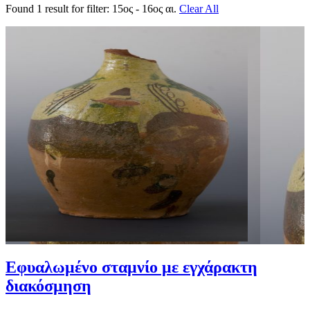
Found 1 result for filter:
15ος - 16ος αι.
Clear All
Εφυαλωμένο σταμνίο με εγχάρακτη
διακόσμηση