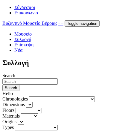
Σύνδεσμοι
Επικοινωνία
Βυζαντινό Μουσείο Βέροιας - –
Toggle navigation
Μουσείο
Συλλογή
Επίσκεψη
Νέα
Συλλογή
Search
Search
Hello
Chronologies
Dimensions
Floors
Materials
Origins
Types