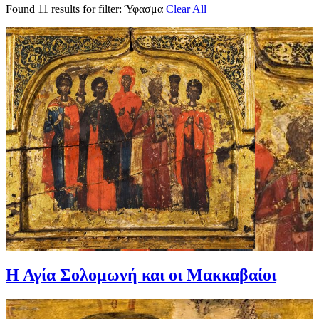
Found 11 results for filter:
Ύφασμα
Clear All
Η Αγία Σολομωνή και οι Μακκαβαίοι