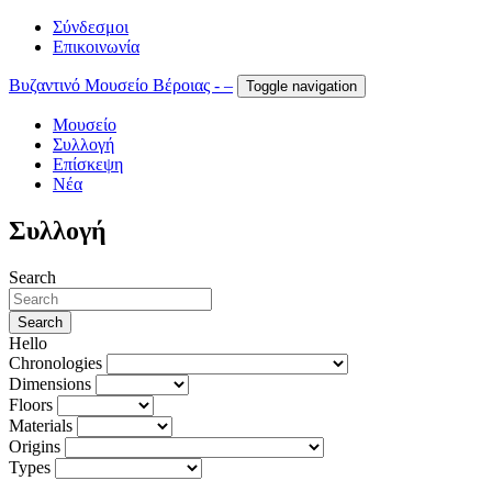
Σύνδεσμοι
Επικοινωνία
Βυζαντινό Μουσείο Βέροιας - –
Toggle navigation
Μουσείο
Συλλογή
Επίσκεψη
Νέα
Συλλογή
Search
Search
Hello
Chronologies
Dimensions
Floors
Materials
Origins
Types