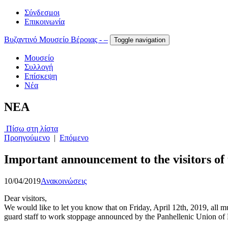
Σύνδεσμοι
Επικοινωνία
Βυζαντινό Μουσείο Βέροιας - –
Toggle navigation
Μουσείο
Συλλογή
Επίσκεψη
Νέα
NEA
Πίσω στη λίστα
Προηγούμενο
|
Επόμενο
Important announcement to the visitors of
10/04/2019
Ανακοινώσεις
Dear visitors,
We would like to let you know that on Friday, April 12th, 2019, all m
guard staff to work stoppage announced by the Panhellenic Union of 