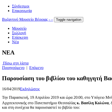
Σύνδεσμοι
Επικοινωνία
Βυζαντινό Μουσείο Βέροιας - –
Toggle navigation
Μουσείο
Συλλογή
Επίσκεψη
Νέα
NEA
Πίσω στη λίστα
Προηγούμενο
|
Επόμενο
Παρουσίαση του βιβλίου του καθηγητή Βα
16/04/2019
Εκδηλώσεις
Την Παρασκευή, 19 Απριλίου 2019 και ώρα 20:00, στο Υπόγειο Μνήμ
Αρχιτεκτονικής στο Πανεπιστήμιο Θεσσαλίας
κ.
Βασίλη Κολώνα
,
και στη συνέχεια θα παρουσιαστεί το βιβλίο του: