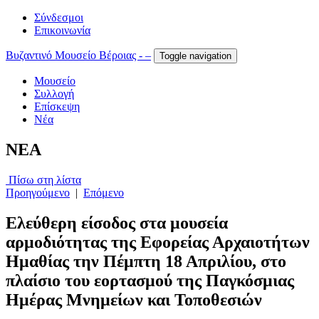
Σύνδεσμοι
Επικοινωνία
Βυζαντινό Μουσείο Βέροιας - –
Toggle navigation
Μουσείο
Συλλογή
Επίσκεψη
Νέα
NEA
Πίσω στη λίστα
Προηγούμενο
|
Επόμενο
Ελεύθερη είσοδος στα μουσεία
αρμοδιότητας της Εφορείας Αρχαιοτήτων
Ημαθίας την Πέμπτη 18 Απριλίου, στο
πλαίσιο του εορτασμού της Παγκόσμιας
Ημέρας Μνημείων και Τοποθεσιών