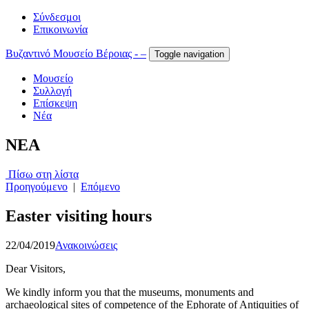
Σύνδεσμοι
Επικοινωνία
Βυζαντινό Μουσείο Βέροιας - –
Toggle navigation
Μουσείο
Συλλογή
Επίσκεψη
Νέα
NEA
Πίσω στη λίστα
Προηγούμενο
|
Επόμενο
Easter visiting hours
22/04/2019
Ανακοινώσεις
Dear Visitors,
We kindly inform you that the museums, monuments and
archaeological sites of competence of the Ephorate of Antiquities of