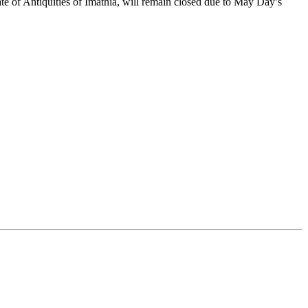
 of Antiquities of Imathia, will remain closed due to May Day’s