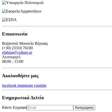
Επικοινωνία
Βυζαντινό Μουσείο Βέροιας
(+30) 23310 76100
efahma@culture.gr
Λειτουργεί:
08:00 - 15:00
Ακολουθήστε μας
facebook
instagram
youtube
Ενημερωτικό Δελτίο
Κάντε Εγγραφή
Καταχώριση