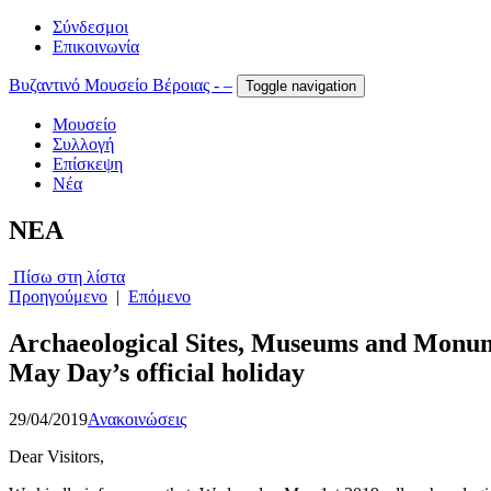
Σύνδεσμοι
Επικοινωνία
Βυζαντινό Μουσείο Βέροιας - –
Toggle navigation
Μουσείο
Συλλογή
Επίσκεψη
Νέα
NEA
Πίσω στη λίστα
Προηγούμενο
|
Επόμενο
Archaeological Sites, Museums and Monumen
May Day’s official holiday
29/04/2019
Ανακοινώσεις
Dear Visitors,