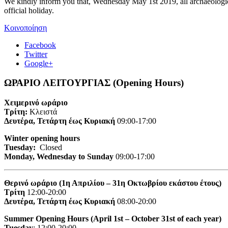
We kindly inform you that, Wednesday May 1st 2019, all archaeologic
official holiday.
Κοινοποίηση
Facebook
Twitter
Google+
ΩΡΑΡΙΟ ΛΕΙΤΟΥΡΓΙΑΣ (Opening Hours)
Χειμερινό ωράριο
Τρίτη:
Κλειστά
Δευτέρα, Τετάρτη έως Κυριακή
09:00-17:00
Winter opening hours
Tuesday:
Closed
Monday, Wednesday to Sunday
09:00-17:00
Θερινό ωράριο (1η Απριλίου – 31η Οκτωβρίου εκάστου έτους)
Τρίτη
12:00-20:00
Δευτέρα, Τετάρτη έως Κυριακή
08:00-20:00
Summer Opening Hours (April 1st – October 31st of each year)
Tuesday
: 12:00-20:00