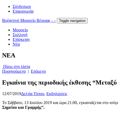
Σύνδεσμοι
Επικοινωνία
Βυζαντινό Μουσείο Βέροιας - –
Toggle navigation
Μουσείο
Συλλογή
Επίσκεψη
Νέα
NEA
Πίσω στη λίστα
Προηγούμενο
|
Επόμενο
Εγκαίνια της περιοδικής έκθεσης “Μεταξύ
12/07/2019
Δελτία Τύπου
,
Εκδηλώσεις
Το Σάββατο, 13 Ιουλίου 2019 και ώρα 21:00, εγκαινιάζεται στο ισό
Σημείου και Γραμμής”.