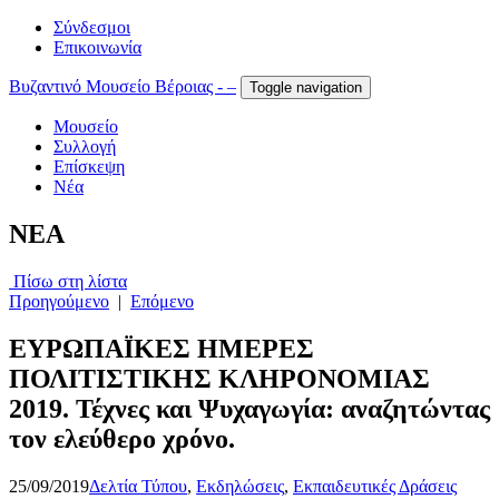
Σύνδεσμοι
Επικοινωνία
Βυζαντινό Μουσείο Βέροιας - –
Toggle navigation
Μουσείο
Συλλογή
Επίσκεψη
Νέα
NEA
Πίσω στη λίστα
Προηγούμενο
|
Επόμενο
ΕΥΡΩΠΑΪΚΕΣ ΗΜΕΡΕΣ
ΠΟΛΙΤΙΣΤΙΚΗΣ ΚΛΗΡΟΝΟΜΙΑΣ
2019. Τέχνες και Ψυχαγωγία: αναζητώντας
τον ελεύθερο χρόνο.
25/09/2019
Δελτία Τύπου
,
Εκδηλώσεις
,
Εκπαιδευτικές Δράσεις