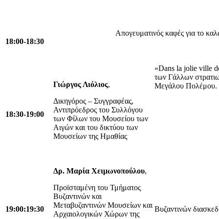
Απογευματινός καφές για το κα
18:00-18:30
«Dans la jolie ville
των Γάλλων στρατιω
Γιώργος Λιόλιος
,
Μεγάλου Πολέμου.
Δικηγόρος – Συγγραφέας,
Αντιπρόεδρος του Συλλόγου
18:30-19:00
των Φίλων του Μουσείου των
Αιγών και του δικτύου των
Μουσείων της Ημαθίας
Δρ. Μαρία Χειμωνοπούλου
,
Προϊσταμένη του Τμήματος
Βυζαντινών και
Μεταβυζαντινών Μουσείων και
19:00:19:30
Βυζαντινών διασκεδ
Αρχαιολογικών Χώρων της