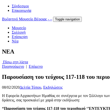
Σύνδεσμοι
Επικοινωνία
Βυζαντινό Μουσείο Βέροιας - –
Toggle navigation
Μουσείο
Συλλογή
Επίσκεψη
Νέα
NEA
Πίσω στη λίστα
Προηγούμενο
|
Επόμενο
Παρουσίαση του τεύχους 117-118 του περ
08/02/2020
Δελτία Τύπου
,
Εκδηλώσεις
Η Εφορεία Αρχαιοτήτων Ημαθίας σε συνέργεια με τον Σύλλογο των Φ
δράσεις, σας προσκαλεί με χαρά στην εκδήλωση:
“Παρουσίαση του τεύχους 117-118 του περιοδικού ‘’ΕΝΤΕΥΚΤ