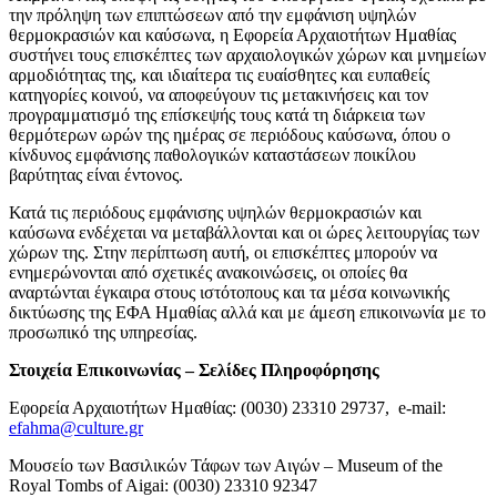
την πρόληψη των επιπτώσεων από την εμφάνιση υψηλών
θερμοκρασιών και καύσωνα, η Εφορεία Αρχαιοτήτων Ημαθίας
συστήνει τους επισκέπτες των αρχαιολογικών χώρων και μνημείων
αρμοδιότητας της, και ιδιαίτερα τις ευαίσθητες και ευπαθείς
κατηγορίες κοινού, να αποφεύγουν τις μετακινήσεις και τον
προγραμματισμό της επίσκεψής τους κατά τη διάρκεια των
θερμότερων ωρών της ημέρας σε περιόδους καύσωνα, όπου ο
κίνδυνος εμφάνισης παθολογικών καταστάσεων ποικίλου
βαρύτητας είναι έντονος.
Κατά τις περιόδους εμφάνισης υψηλών θερμοκρασιών και
καύσωνα ενδέχεται να μεταβάλλονται και οι ώρες λειτουργίας των
χώρων της. Στην περίπτωση αυτή, οι επισκέπτες μπορούν να
ενημερώνονται από σχετικές ανακοινώσεις, οι οποίες θα
αναρτώνται έγκαιρα στους ιστότοπους και τα μέσα κοινωνικής
δικτύωσης της ΕΦΑ Ημαθίας αλλά και με άμεση επικοινωνία με το
προσωπικό της υπηρεσίας.
Στοιχεία Επικοινωνίας – Σελίδες Πληροφόρησης
Εφορεία Αρχαιοτήτων Ημαθίας: (0030) 23310 29737, e-mail:
efahma@culture.gr
Μουσείο των Βασιλικών Τάφων των Αιγών – Museum of the
Royal Tombs of Aigai: (0030) 23310 92347