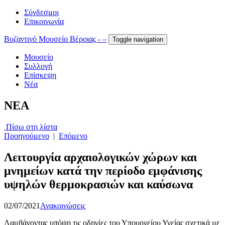
Σύνδεσμοι
Επικοινωνία
Βυζαντινό Μουσείο Βέροιας - –
Toggle navigation
Μουσείο
Συλλογή
Επίσκεψη
Νέα
NEA
Πίσω στη λίστα
Προηγούμενο
|
Επόμενο
Λειτουργία αρχαιολογικών χώρων και
μνημείων κατά την περίοδο εμφάνισης
υψηλών θερμοκρασιών και καύσωνα
02/07/2021
Ανακοινώσεις
Λαμβάνοντας υπόψη τις οδηγίες του Υπουργείου Υγείας σχετικά με