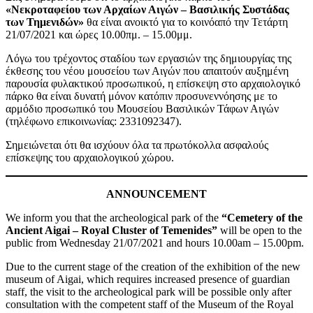
«Νεκροταφείου των Αρχαίων Αιγών – Βασιλικής Συστάδας
των Τημενιδών»
θα είναι ανοικτό για το κοινόαπό την Τετάρτη
21/07/2021 και ώρες 10.00πμ. – 15.00μμ.
Λόγω του τρέχοντος σταδίου των εργασιών της δημιουργίας της
έκθεσης του νέου μουσείου των Αιγών που απαιτούν αυξημένη
παρουσία φυλακτικού προσωπικού, η επίσκεψη στο αρχαιολογικό
πάρκο θα είναι δυνατή μόνον κατόπιν προσυνεννόησης με το
αρμόδιο προσωπικό του Μουσείου Βασιλικών Τάφων Αιγών
(τηλέφωνο επικοινωνίας: 2331092347).
Σημειώνεται ότι θα ισχύουν όλα τα πρωτόκολλα ασφαλούς
επίσκεψης του αρχαιολογικού χώρου.
ANNOUNCEMENT
We inform you that the archeological park of the
“Cemetery of the
Ancient Aigai – Royal Cluster of Temenides”
will be open to the
public from Wednesday 21/07/2021 and hours 10.00am – 15.00pm.
Due to the current stage of the creation of the exhibition of the new
museum of Aigai, which requires increased presence of guardian
staff, the visit to the archeological park will be possible only after
consultation with the competent staff of the Museum of the Royal