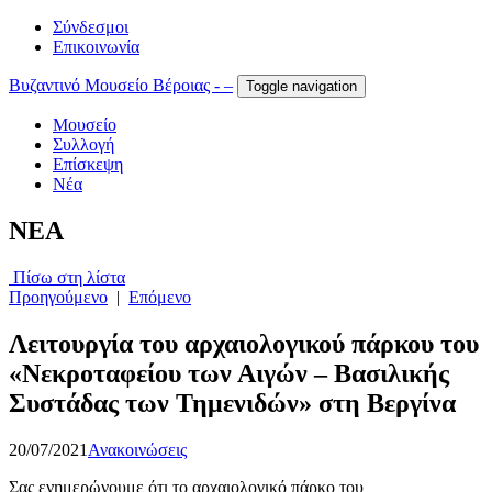
Σύνδεσμοι
Επικοινωνία
Βυζαντινό Μουσείο Βέροιας - –
Toggle navigation
Μουσείο
Συλλογή
Επίσκεψη
Νέα
NEA
Πίσω στη λίστα
Προηγούμενο
|
Επόμενο
Λειτουργία του αρχαιολογικού πάρκου του
«Νεκροταφείου των Αιγών – Βασιλικής
Συστάδας των Τημενιδών» στη Βεργίνα
20/07/2021
Ανακοινώσεις
Σας ενημερώνουμε ότι το αρχαιολογικό πάρκο του