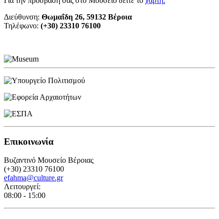
Για την πρόσβασή σας στο Μουσείο δείτε το
χάρτη
.
Διεύθυνση:
Θωμαΐδη 26, 59132 Βέροια
Τηλέφωνο:
(+30) 23310 76100
Επικοινωνία
Βυζαντινό Μουσείο Βέροιας
(+30) 23310 76100
efahma@culture.gr
Λειτουργεί:
08:00 - 15:00