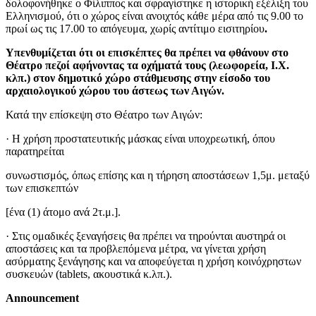
δολοφονήθηκε ο Φίλιππος και σφραγίστηκε η ιστορική εξέλιξη του
Ελληνισμού, ότι ο χώρος είναι ανοιχτός κάθε μέρα από τις 9.00 το
πρωί ως τις 17.00 το απόγευμα, χωρίς αντίτιμο εισιτηρίου
.
Υπενθυμίζεται ότι οι επισκέπτες θα πρέπει να φθάνουν στο
Θέατρο πεζοί αφήνοντας τα οχήματά τους (λεωφορεία, Ι.Χ.
κλπ.) στον δημοτικό χώρο στάθμευσης στην είσοδο του
αρχαιολογικού χώρου του άστεως των Αιγών.
Κατά την επίσκεψη στο Θέατρο των Αιγών:
· Η χρήση προστατευτικής μάσκας είναι υποχρεωτική, όπου
παρατηρείται
συνωστισμός, όπως επίσης και η τήρηση αποστάσεων 1,5μ. μεταξύ
των επισκεπτών
[ένα (1) άτομο ανά 2τ.μ.].
· Στις ομαδικές ξεναγήσεις θα πρέπει να τηρούνται αυστηρά οι
αποστάσεις και τα προβλεπόμενα μέτρα, να γίνεται χρήση
ασύρματης ξενάγησης και να αποφεύγεται η χρήση κοινόχρηστων
συσκευών (tablets, ακουστικά κ.λπ.).
Announcement