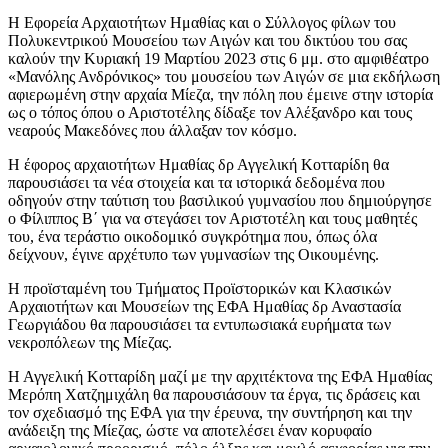
Η Εφορεία Αρχαιοτήτων Ημαθίας και ο Σύλλογος φίλων του
Πολυκεντρικού Μουσείου των Αιγών και του δικτύου του σας
καλούν την Κυριακή 19 Μαρτίου 2023 στις 6 μμ. στο αμφιθέατρο
«Μανόλης Ανδρόνικος» του μουσείου των Αιγών σε μια εκδήλωση
αφιερωμένη στην αρχαία Μίεζα, την πόλη που έμεινε στην ιστορία
ως ο τόπος όπου ο Αριστοτέλης δίδαξε τον Αλέξανδρο και τους
νεαρούς Μακεδόνες που άλλαξαν τον κόσμο.
Η έφορος αρχαιοτήτων Ημαθίας δρ Αγγελική Κοτταρίδη θα
παρουσιάσει τα νέα στοιχεία και τα ιστορικά δεδομένα που
οδηγούν στην ταύτιση του βασιλικού γυμνασίου που δημιούργησε
ο Φίλιππος Β΄ για να στεγάσει τον Αριστοτέλη και τους μαθητές
του, ένα τεράστιο οικοδομικό συγκρότημα που, όπως όλα
δείχνουν, έγινε αρχέτυπο των γυμνασίων της Οικουμένης.
Η προϊσταμένη του Τμήματος Προϊστορικών και Κλασικών
Αρχαιοτήτων και Μουσείων της ΕΦΑ Ημαθίας δρ Αναστασία
Γεωργιάδου θα παρουσιάσει τα εντυπωσιακά ευρήματα των
νεκροπόλεων της Μίεζας.
Η Αγγελική Κοτταρίδη μαζί με την αρχιτέκτονα της ΕΦΑ Ημαθίας
Μερόπη Χατζημιχάλη θα παρουσιάσουν τα έργα, τις δράσεις και
τον σχεδιασμό της ΕΦΑ για την έρευνα, την συντήρηση και την
ανάδειξη της Μίεζας, ώστε να αποτελέσει έναν κορυφαίο