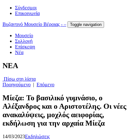
Σύνδεσμοι
Επικοινωνία
Βυζαντινό Μουσείο Βέροιας - –
Toggle navigation
Μουσείο
Συλλογή
Επίσκεψη
Νέα
NEA
Πίσω στη λίστα
Προηγούμενο
|
Επόμενο
Μίεζα: Το βασιλικό γυμνάσιο, ο
Αλέξανδρος και ο Αριστοτέλης. Οι νέες
ανακαλύψεις, μοχλός αειφορίας,
εκδήλωση για την αρχαία Μίεζα
14/03/2023
Εκδηλώσεις