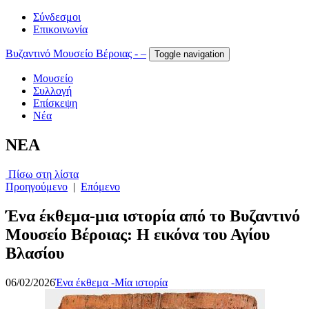
Σύνδεσμοι
Επικοινωνία
Βυζαντινό Μουσείο Βέροιας - –
Toggle navigation
Μουσείο
Συλλογή
Επίσκεψη
Νέα
NEA
Πίσω στη λίστα
Προηγούμενο
|
Επόμενο
Ένα έκθεμα-μια ιστορία από το Βυζαντινό
Μουσείο Βέροιας: Η εικόνα του Αγίου
Βλασίου
06/02/2026
Ένα έκθεμα -Μία ιστορία