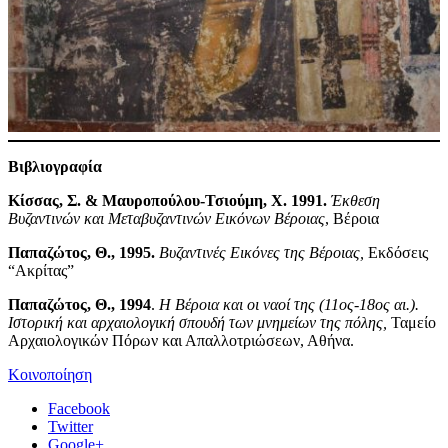
Βιβλιογραφία
Κίσσας, Σ. & Μαυροπούλου-Τσιούμη, Χ. 1991.
Έκθεση
Βυζαντινών και Μεταβυζαντινών Εικόνων Βέροιας
, Βέροια
Παπαζώτος, Θ., 1995.
Βυζαντινές Εικόνες της Βέροιας,
Εκδόσεις
“Ακρίτας”
Παπαζώτος, Θ., 1994
.
Η Βέροια και οι ναοί της (11ος-18ος αι.).
Ιστορική και αρχαιολογική σπουδή των μνημείων της πόλης,
Ταμείο
Αρχαιολογικών Πόρων και Απαλλοτριώσεων, Αθήνα.
Κοινοποίηση
Facebook
Twitter
Google+