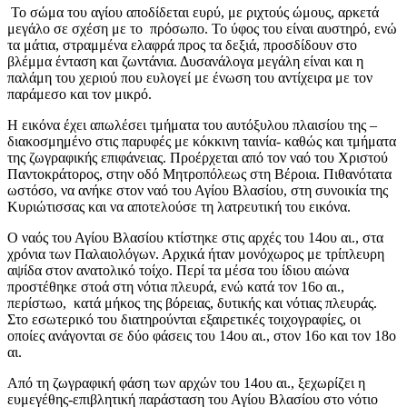
Το σώμα του αγίου αποδίδεται ευρύ, με ριχτούς ώμους, αρκετά
μεγάλο σε σχέση με το πρόσωπο. Το ύφος του είναι αυστηρό, ενώ
τα μάτια, στραμμένα ελαφρά προς τα δεξιά, προσδίδουν στο
βλέμμα ένταση και ζωντάνια. Δυσανάλογα μεγάλη είναι και η
παλάμη του χεριού που ευλογεί με ένωση του αντίχειρα με τον
παράμεσο και τον μικρό.
Η εικόνα έχει απωλέσει τμήματα του αυτόξυλου πλαισίου της –
διακοσμημένο στις παρυφές με κόκκινη ταινία- καθώς και τμήματα
της ζωγραφικής επιφάνειας. Προέρχεται από τον ναό του Χριστού
Παντοκράτορος, στην οδό Μητροπόλεως στη Βέροια. Πιθανότατα
ωστόσο, να ανήκε στον ναό του Αγίου Βλασίου, στη συνοικία της
Κυριώτισσας και να αποτελούσε τη λατρευτική του εικόνα.
Ο ναός του Αγίου Βλασίου κτίστηκε στις αρχές του 14ου αι., στα
χρόνια των Παλαιολόγων. Αρχικά ήταν μονόχωρος με τρίπλευρη
αψίδα στον ανατολικό τοίχο. Περί τα μέσα του ίδιου αιώνα
προστέθηκε στοά στη νότια πλευρά, ενώ κατά τον 16ο αι.,
περίστωο, κατά μήκος της βόρειας, δυτικής και νότιας πλευράς.
Στο εσωτερικό του διατηρούνται εξαιρετικές τοιχογραφίες, οι
οποίες ανάγονται σε δύο φάσεις του 14ου αι., στον 16ο και τον 18ο
αι.
Από τη ζωγραφική φάση των αρχών του 14ου αι., ξεχωρίζει η
ευμεγέθης-επιβλητική παράσταση του Αγίου Βλασίου στο νότιο