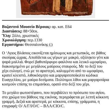
Βυζαντινό Μουσείο Βέροιας:
αρ. κατ. Ε64
Διαστάσεις:
88×50εκ.
Ύλη:
Ξύλο, χρωστικές
Χρονολόγηση:
περ.1330
Εργαστήριο:
Θεσσαλονίκης (;)
Ο ‘Αγιος Βλάσιος εικονίζεται ημίσωμος και μετωπικός, σε βάθος
σκούρας ώχρας. Αποδίδεται ως γέρων με μακρύ, οξύληκτο γένι και
ψαρά μαλλιά. Φορεί βαθυπόρφυρο φαιλόνιο και λευκό ωμοφόριο,
διακοσμημένο με μεγάλους μαύρους σταυρούς. Με το δεξί του
χέρι ευλογεί, ενώ με το αριστερό, καλυμμένο από το ωμοφόριο,
κρατεί κλειστό, λιθοκόσμητο και μαργαριτοποίκιλτο κώδικα
Ευαγγελίου, με μαύρα δεσίματα. Πολύτιμοι λίθοι και μαργαριτάρια
κοσμούν επίσης το επιμανίκιo, ορατό στο δεξί του χέρι.
Το μεγάλο φωτοστέφανο, που περιβάλλει το πρόσωπο του αγίου,
στο χρώμα του βάθους της εικόνας, περιγράφεται με λεπτή κόκκινη
γραμμή. Δεξιά και αριστερά, με κόκκινα, επίσης, γράμματα, η
επιγραφή: Ο/ Α/Γ/Ι/Ο/C – ΒΛΑ/CΙΟ/C.