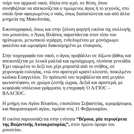
τοίχο του αρχικού ναού, δίπλα στο ιερό, σε θέση, όπου
συνηθιζόταν να απεικονίζεται ο τιμώμενος άγιος ή το γεγονός, στο
οποίο ήταν αφιερωμένος ο ναός, όπως διαπιστώνεται και από άλλα
μνημεία της Μακεδονίας.
Εικονογραφικά, όπως και στην ξύλινη φορητή εικόνα της συλλογής
του μουσείου, ο Άγιος Βλάσιος παριστάνεται στον τύπο του
ημίσωμου, μετωπικού ιεράρχη, ενδεδυμένου με μονόχρωμο
φαιλόνιο και ωμοφόριο διακοσμημένο με σταυρούς.
Στην τοιχογραφία του ναού, ο άγιος προβάλλει σε δίζωνο βάθος και
απεικονίζεται με λευκά μαλλιά και ομοιόχρωμη, πλούσια γενειάδα.
Έχει υψωμένο το δεξί του χέρι μπροστά από το στήθος, σε
χειρονομία ευλογίας, ενώ στο αριστερό κρατεί κλειστό, ποικιλμένο
κώδικα Ευαγγελίου. Το πρόσωπό του περιβάλλεται από μεγάλο
φωτοστέφανο, σε χρώμα ζεστής ώχρας. Δεξιά και αριστερά, με
κεφαλαία υπόλευκα γράμματα, η επιγραφή: Ο Α/ΓΙΟC –
ΒΛΑCIOC.
Η μνήμη του Αγίου Βλασίου, επισκόπου Σεβαστείας, ιερομάρτυρος
και θαυματουργού αγίου, τιμάται στις 11 Φεβρουαρίου.
Η εικόνα παρουσιάζεται στην ενότητα
“Βέροια, μία περιφέρεια
της Βυζαντινής Αυτοκρατορίας”,
στον πρώτο όροφο του
μουσείου.