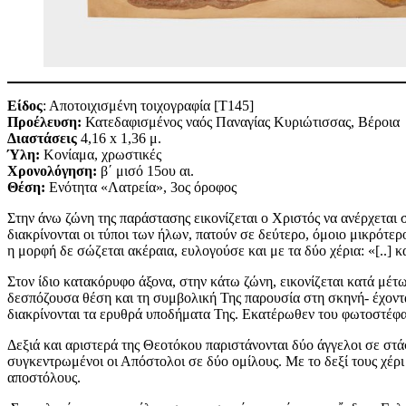
Είδος
: Αποτοιχισμένη τοιχογραφία [Τ145]
Προέλευση:
Κατεδαφισμένος ναός Παναγίας Κυριώτισσας, Βέροια
Διαστάσεις
4,16 x 1,36 μ.
Ύλη:
Κονίαμα, χρωστικές
Χρονολόγηση:
β΄ μισό 15ου αι.
Θέση:
Ενότητα «Λατρεία», 3ος όροφος
Στην άνω ζώνη της παράστασης εικονίζεται ο Χριστός να ανέρχεται 
διακρίνονται οι τύποι των ήλων, πατούν σε δεύτερο, όμοιο μικρότερ
η μορφή δε σώζεται ακέραια, ευλογούσε και με τα δύο χέρια: «[..] κ
Στον ίδιο κατακόρυφο άξονα, στην κάτω ζώνη, εικονίζεται κατά μέ
δεσπόζουσα θέση και τη συμβολική Της παρουσία στη σκηνή- έχοντα
διακρίνονται τα ερυθρά υποδήματα Της. Εκατέρωθεν του φωτοστέ
Δεξιά και αριστερά της Θεοτόκου παριστάνονται δύο άγγελοι σε στά
συγκεντρωμένοι οι Απόστολοι σε δύο ομίλους. Με το δεξί τους χέρ
αποστόλους.