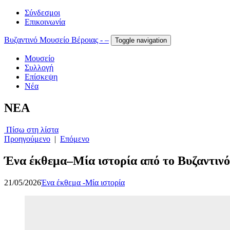
Σύνδεσμοι
Επικοινωνία
Βυζαντινό Μουσείο Βέροιας - –
Toggle navigation
Μουσείο
Συλλογή
Επίσκεψη
Νέα
NEA
Πίσω στη λίστα
Προηγούμενο
|
Επόμενο
Ένα έκθεμα–Μία ιστορία από το Βυζαντιν
21/05/2026
Ένα έκθεμα -Μία ιστορία