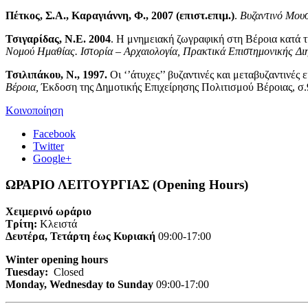
Πέτκος, Σ.Α., Καραγιάννη, Φ., 2007
(επιστ.επιμ.)
.
Βυζαντινό Μουσ
Τσιγαρίδας, Ν.Ε. 2004
. Η μνημειακή ζωγραφική στη Βέροια κατά τη
Νομού Ημαθίας. Ιστορία – Αρχαιολογία, Πρακτικά Επιστημονικής Διη
Τσιλιπάκου, Ν., 1997.
Οι ‘’άτυχες’’ βυζαντινές και μεταβυζαντινές 
Βέροια,
Έκδοση της Δημοτικής Επιχείρησης Πολιτισμού Βέροιας, σ.
Κοινοποίηση
Facebook
Twitter
Google+
ΩΡΑΡΙΟ ΛΕΙΤΟΥΡΓΙΑΣ (Opening Hours)
Χειμερινό ωράριο
Τρίτη:
Κλειστά
Δευτέρα, Τετάρτη έως Κυριακή
09:00-17:00
Winter opening hours
Tuesday:
Closed
Monday, Wednesday to Sunday
09:00-17:00