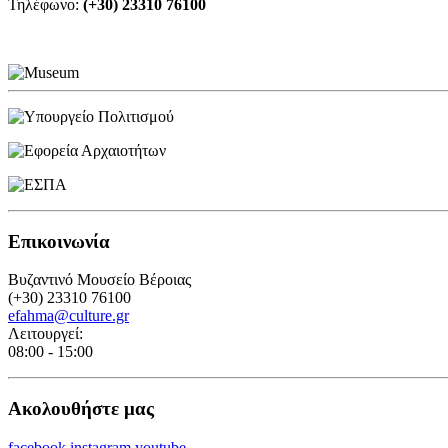
Τηλέφωνο:
(+30) 23310 76100
Επικοινωνία
Βυζαντινό Μουσείο Βέροιας
(+30) 23310 76100
efahma@culture.gr
Λειτουργεί:
08:00 - 15:00
Ακολουθήστε μας
facebook
instagram
youtube