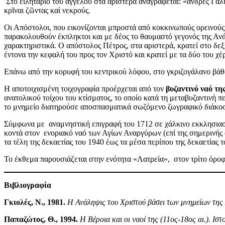
Στο ειλητάριο του αγγέλου στα αριστερά αναγράφεται: «ἄνδρες Γαλιλ
κρῖναι ζῶντας καὶ νεκρούς.
Οι Απόστολοι, που εικονίζονται μπροστά από κοκκινωπούς ορεινούς
παρακολουθούν έκπληκτοι και με δέος το θαυμαστό γεγονός της Ανάλ
χαρακτηριστικά. Ο απόστολος Πέτρος, στα αριστερά, κρατεί στο δεξί
έντονα την κεφαλή του προς τον Χριστό και κρατεί με τα δύο του χ
Επάνω από την κορυφή του κεντρικού λόφου, στο γκριζογάλανο βά
Η αποτοιχισμένη τοιχογραφία προέρχεται από τον
βυζαντινό ναό τ
ανατολικού τοίχου του κτίσματος, το οποίο κατά τη μεταβυζαντινή 
το μνημείο διατηρούσε αποσπασματικά σωζόμενο ζωγραφικό διάκοσμ
Σύμφωνα με αναμνηστική επιγραφή του 1712 σε χάλκινο εκκλησιασ
κοντά στον ενοριακό ναό των Αγίων Αναργύρων (επί της σημερινής 
τα τέλη της δεκαετίας του 1940 έως τα μέσα περίπου της δεκαετίας
Το έκθεμα παρουσιάζεται στην ενότητα «Λατρεία», στον τρίτο όροφ
Βιβλιογραφία
Γκιολές, Ν., 1981.
Η Ανάληψις του Χριστού βάσει των μνημείων της 
Παπαζώτος, Θ., 1994.
Η Βέροια και οι ναοί της (11ος-18ος αι.). Ισ