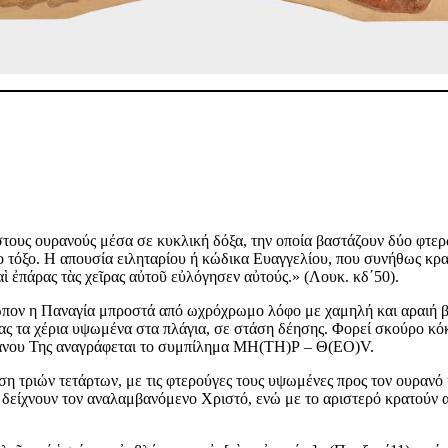
στους ουρανούς μέσα σε κυκλική δόξα, την οποία βαστάζουν δύο φτερω
ο τόξο. Η απουσία ειληταρίου ή κώδικα Ευαγγελίου, που συνήθως κρατ
αὶ ἐπάρας τὰς χεῖρας αὐτοῦ εὐλόγησεν αὐτούς.» (Λουκ. κδ΄50).
τωπον η Παναγία μπροστά από ωχρόχρωμο λόφο με χαμηλή και αραιή βλ
ς τα χέρια υψωμένα στα πλάγια, σε στάση δέησης. Φορεί σκούρο κόκ
φανου Της αναγράφεται το συμπίλημα ΜΗ(ΤΗ)Ρ – Θ(ΕΟ)V.
ση τριών τετάρτων, με τις φτερούγες τους υψωμένες προς τον ουρανό 
ι δείχνουν τον αναλαμβανόμενο Χριστό, ενώ με το αριστερό κρατούν 