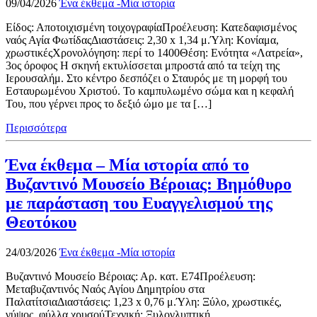
09/04/2026
Ένα έκθεμα -Μία ιστορία
Είδος: Αποτοιχισμένη τοιχογραφίαΠροέλευση: Κατεδαφισμένος
ναός Αγία ΦωτίδαςΔιαστάσεις: 2,30 x 1,34 μ.Ύλη: Κονίαμα,
χρωστικέςΧρονολόγηση: περί το 1400Θέση: Ενότητα «Λατρεία»,
3ος όροφος Η σκηνή εκτυλίσσεται μπροστά από τα τείχη της
Ιερουσαλήμ. Στο κέντρο δεσπόζει ο Σταυρός με τη μορφή του
Εσταυρωμένου Χριστού. Το καμπυλωμένο σώμα και η κεφαλή
Του, που γέρνει προς το δεξιό ώμο με τα […]
Περισσότερα
Ένα έκθεμα – Μία ιστορία από το
Βυζαντινό Μουσείο Βέροιας: Βημόθυρο
με παράσταση του Ευαγγελισμού της
Θεοτόκου
24/03/2026
Ένα έκθεμα -Μία ιστορία
Βυζαντινό Μουσείο Βέροιας: Αρ. κατ. Ε74Προέλευση:
Μεταβυζαντινός Ναός Αγίου Δημητρίου στα
ΠαλατίτσιαΔιαστάσεις: 1,23 x 0,76 μ.Ύλη: Ξύλο, χρωστικές,
γύψος, φύλλα χρυσούΤεχνική: Ξυλογλυπτική,