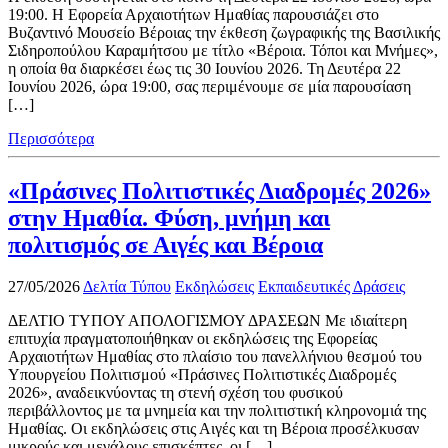
19:00. Η Εφορεία Αρχαιοτήτων Ημαθίας παρουσιάζει στο
Βυζαντινό Μουσείο Βέροιας την έκθεση ζωγραφικής της Βασιλικής
Σιδηροπούλου Καραμήτσου με τίτλο «Βέροια. Τόποι και Μνήμες»,
η οποία θα διαρκέσει έως τις 30 Ιουνίου 2026. Τη Δευτέρα 22
Ιουνίου 2026, ώρα 19:00, σας περιμένουμε σε μία παρουσίαση
[…]
Περισσότερα
«Πράσινες Πολιτιστικές Διαδρομές 2026»
στην Ημαθία. Φύση, μνήμη και
πολιτισμός σε Αιγές και Βέροια
27/05/2026
Δελτία Τύπου
Εκδηλώσεις
Εκπαιδευτικές Δράσεις
ΔΕΛΤΙΟ ΤΥΠΟΥ ΑΠΟΛΟΓΙΣΜΟΥ ΔΡΑΣΕΩΝ Με ιδιαίτερη
επιτυχία πραγματοποιήθηκαν οι εκδηλώσεις της Εφορείας
Αρχαιοτήτων Ημαθίας στο πλαίσιο του πανελλήνιου θεσμού του
Υπουργείου Πολιτισμού «Πράσινες Πολιτιστικές Διαδρομές
2026», αναδεικνύοντας τη στενή σχέση του φυσικού
περιβάλλοντος με τα μνημεία και την πολιτιστική κληρονομιά της
Ημαθίας. Οι εκδηλώσεις στις Αιγές και τη Βέροια προσέλκυσαν
μικρούς και μεγάλους επισκέπτες, οι […]