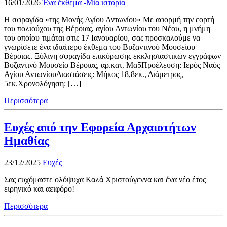
16/01/2026
Ένα έκθεμα -Μία ιστορία
H σφραγίδα «της Μονής Αγίου Αντωνίου» Με αφορμή την εορτή
του πολιούχου της Βέροιας, αγίου Αντωνίου του Νέου, η μνήμη
του οποίου τιμάται στις 17 Ιανουαρίου, σας προσκαλούμε να
γνωρίσετε ένα ιδιαίτερο έκθεμα του Βυζαντινού Μουσείου
Βέροιας. Ξύλινη σφραγίδα επικύρωσης εκκλησιαστικών εγγράφων
Βυζαντινό Μουσείο Βέροιας, αρ.κατ. Μα5Προέλευση: Ιερός Ναός
Αγίου ΑντωνίουΔιαστάσεις: Μήκος 18,8εκ., Διάμετρος,
5εκ.Χρονολόγηση: […]
Περισσότερα
Ευχές από την Εφορεία Αρχαιοτήτων
Ημαθίας
23/12/2025
Ευχές
Σας ευχόμαστε ολόψυχα Καλά Χριστούγεννα και ένα νέο έτος
ειρηνικό και αειφόρο!
Περισσότερα