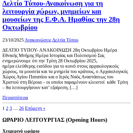
Δελτίο Τύπου-Ανακοίνωση για τη
λειτουργία χώρων, μνημείων και
μουσείων της Ε.Φ.Α. Ημαθίας την 28η
Οκτωβρίου
23/10/2025
Ανακοινώσεις
Δελτία Τύπου
ΔΕΛΤΙΟ ΤΥΠΟΥ- ΑΝΑΚΟΙΝΩΣΗ 28η Οκτωβρίου Ημέρα
Εθνικής Μνήμης Ημέρα Ιστορίας και Πολιτισμού Σας
ενημερώνουμε ότι την Τρίτη 28 Οκτωβρίου 2025,
ημέρα ελεύθερης εισόδου για το κοινό στους αρχαιολογικούς
χώρους, τα μουσεία και τα μνημεία του κράτους, ο Αρχαιολογικός
Χώρος Αγίου Παταπίου και ο Ιερός Ναός Αναστάσεως του
Χριστού στη Βέροια – οι οποίοι παραμένουν κλειστοί κάθε Τρίτη
– θα λειτουργήσουν κατ’ εξαίρεση, […]
Περισσότερα
1
2
3
…
26
Επόμενη »
ΩΡΑΡΙΟ ΛΕΙΤΟΥΡΓΙΑΣ (Opening Hours)
Χειμερινό ωράριο