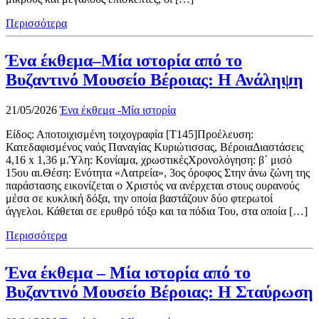
Περισσότερα
Ένα έκθεμα–Μία ιστορία από το
Βυζαντινό Μουσείο Βέροιας: Η Ανάληψη
21/05/2026
Ένα έκθεμα -Μία ιστορία
Είδος: Αποτοιχισμένη τοιχογραφία [Τ145]Προέλευση:
Κατεδαφισμένος ναός Παναγίας Κυριώτισσας, ΒέροιαΔιαστάσεις
4,16 x 1,36 μ.Ύλη: Κονίαμα, χρωστικέςΧρονολόγηση: β΄ μισό
15ου αι.Θέση: Ενότητα «Λατρεία», 3ος όροφος Στην άνω ζώνη της
παράστασης εικονίζεται ο Χριστός να ανέρχεται στους ουρανούς
μέσα σε κυκλική δόξα, την οποία βαστάζουν δύο φτερωτοί
άγγελοι. Κάθεται σε ερυθρό τόξο και τα πόδια Του, στα οποία […]
Περισσότερα
Ένα έκθεμα – Μία ιστορία από το
Βυζαντινό Μουσείο Βέροιας: Η Σταύρωση