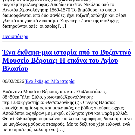
αυγοτέμπεραΖωγράφος: Αποδίδεται στον Νικόλαο από το
ΛινοτόπιΧρονολόγηση: 1569-1570 Το βημόθυρο, το οποίο
διαμορφώνεται από δύο σανίδες, έχει τοξωτή απόληξη και φέρει
γλυπτό και γραπτό διάκοσμο. Στην περιφέρεια της απόληξης
διατηρούνται οπές, οι οποίες […]
Περισσότερα
Ένα έκθεμα-μια ιστορία από το Βυζαντινό
Μουσείο Βέροιας: Η εικόνα του Αγίου
Βλασίου
06/02/2026
Ένα έκθεμα -Μία ιστορία
Βυζαντινό Μουσείο Βέροιας: αρ. κατ. Ε64Διαστάσεις:
88×50εκ.Ύλη: Ξύλο, χρωστικέςΧρονολόγηση:
περ.1330Εργαστήριο: Θεσσαλονίκης (;) Ο ‘Αγιος Βλάσιος
εικονίζεται ημίσωμος και μετωπικός, σε βάθος σκούρας ώχρας.
Αποδίδεται ως γέρων με μακρύ, οξύληκτο γένι και ψαρά μαλλιά.
Φορεί βαθυπόρφυρο φαιλόνιο και λευκό ωμοφόριο, διακοσμημένο
με μεγάλους μαύρους σταυρούς. Με το δεξί του χέρι ευλογεί, ενώ
με το αριστερό, καλυμμένο […]