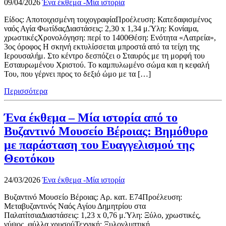
09/04/2026
Ένα έκθεμα -Μία ιστορία
Είδος: Αποτοιχισμένη τοιχογραφίαΠροέλευση: Κατεδαφισμένος
ναός Αγία ΦωτίδαςΔιαστάσεις: 2,30 x 1,34 μ.Ύλη: Κονίαμα,
χρωστικέςΧρονολόγηση: περί το 1400Θέση: Ενότητα «Λατρεία»,
3ος όροφος Η σκηνή εκτυλίσσεται μπροστά από τα τείχη της
Ιερουσαλήμ. Στο κέντρο δεσπόζει ο Σταυρός με τη μορφή του
Εσταυρωμένου Χριστού. Το καμπυλωμένο σώμα και η κεφαλή
Του, που γέρνει προς το δεξιό ώμο με τα […]
Περισσότερα
Ένα έκθεμα – Μία ιστορία από το
Βυζαντινό Μουσείο Βέροιας: Βημόθυρο
με παράσταση του Ευαγγελισμού της
Θεοτόκου
24/03/2026
Ένα έκθεμα -Μία ιστορία
Βυζαντινό Μουσείο Βέροιας: Αρ. κατ. Ε74Προέλευση:
Μεταβυζαντινός Ναός Αγίου Δημητρίου στα
ΠαλατίτσιαΔιαστάσεις: 1,23 x 0,76 μ.Ύλη: Ξύλο, χρωστικές,
γύψος, φύλλα χρυσούΤεχνική: Ξυλογλυπτική,