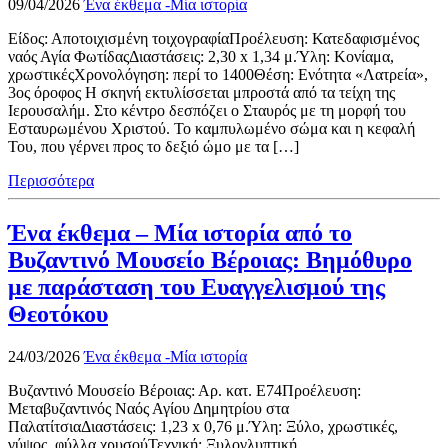
09/04/2026
Ένα έκθεμα -Μία ιστορία
Είδος: Αποτοιχισμένη τοιχογραφίαΠροέλευση: Κατεδαφισμένος
ναός Αγία ΦωτίδαςΔιαστάσεις: 2,30 x 1,34 μ.Ύλη: Κονίαμα,
χρωστικέςΧρονολόγηση: περί το 1400Θέση: Ενότητα «Λατρεία»,
3ος όροφος Η σκηνή εκτυλίσσεται μπροστά από τα τείχη της
Ιερουσαλήμ. Στο κέντρο δεσπόζει ο Σταυρός με τη μορφή του
Εσταυρωμένου Χριστού. Το καμπυλωμένο σώμα και η κεφαλή
Του, που γέρνει προς το δεξιό ώμο με τα […]
Περισσότερα
Ένα έκθεμα – Μία ιστορία από το
Βυζαντινό Μουσείο Βέροιας: Βημόθυρο
με παράσταση του Ευαγγελισμού της
Θεοτόκου
24/03/2026
Ένα έκθεμα -Μία ιστορία
Βυζαντινό Μουσείο Βέροιας: Αρ. κατ. Ε74Προέλευση:
Μεταβυζαντινός Ναός Αγίου Δημητρίου στα
ΠαλατίτσιαΔιαστάσεις: 1,23 x 0,76 μ.Ύλη: Ξύλο, χρωστικές,
γύψος, φύλλα χρυσούΤεχνική: Ξυλογλυπτική,