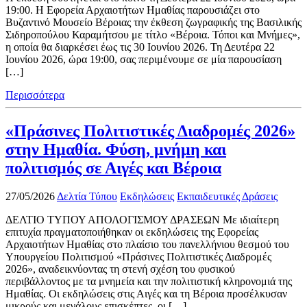
19:00. Η Εφορεία Αρχαιοτήτων Ημαθίας παρουσιάζει στο
Βυζαντινό Μουσείο Βέροιας την έκθεση ζωγραφικής της Βασιλικής
Σιδηροπούλου Καραμήτσου με τίτλο «Βέροια. Τόποι και Μνήμες»,
η οποία θα διαρκέσει έως τις 30 Ιουνίου 2026. Τη Δευτέρα 22
Ιουνίου 2026, ώρα 19:00, σας περιμένουμε σε μία παρουσίαση
[…]
Περισσότερα
«Πράσινες Πολιτιστικές Διαδρομές 2026»
στην Ημαθία. Φύση, μνήμη και
πολιτισμός σε Αιγές και Βέροια
27/05/2026
Δελτία Τύπου
Εκδηλώσεις
Εκπαιδευτικές Δράσεις
ΔΕΛΤΙΟ ΤΥΠΟΥ ΑΠΟΛΟΓΙΣΜΟΥ ΔΡΑΣΕΩΝ Με ιδιαίτερη
επιτυχία πραγματοποιήθηκαν οι εκδηλώσεις της Εφορείας
Αρχαιοτήτων Ημαθίας στο πλαίσιο του πανελλήνιου θεσμού του
Υπουργείου Πολιτισμού «Πράσινες Πολιτιστικές Διαδρομές
2026», αναδεικνύοντας τη στενή σχέση του φυσικού
περιβάλλοντος με τα μνημεία και την πολιτιστική κληρονομιά της
Ημαθίας. Οι εκδηλώσεις στις Αιγές και τη Βέροια προσέλκυσαν
μικρούς και μεγάλους επισκέπτες, οι […]