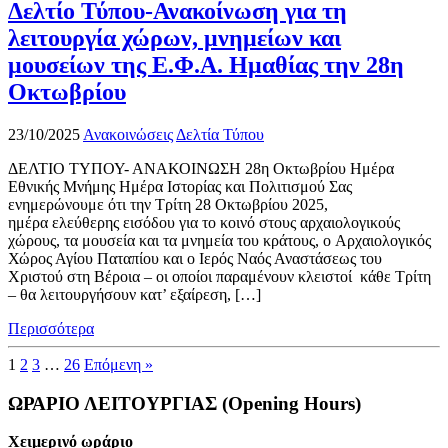
Δελτίο Τύπου-Ανακοίνωση για τη
λειτουργία χώρων, μνημείων και
μουσείων της Ε.Φ.Α. Ημαθίας την 28η
Οκτωβρίου
23/10/2025
Ανακοινώσεις
Δελτία Τύπου
ΔΕΛΤΙΟ ΤΥΠΟΥ- ΑΝΑΚΟΙΝΩΣΗ 28η Οκτωβρίου Ημέρα
Εθνικής Μνήμης Ημέρα Ιστορίας και Πολιτισμού Σας
ενημερώνουμε ότι την Τρίτη 28 Οκτωβρίου 2025,
ημέρα ελεύθερης εισόδου για το κοινό στους αρχαιολογικούς
χώρους, τα μουσεία και τα μνημεία του κράτους, ο Αρχαιολογικός
Χώρος Αγίου Παταπίου και ο Ιερός Ναός Αναστάσεως του
Χριστού στη Βέροια – οι οποίοι παραμένουν κλειστοί κάθε Τρίτη
– θα λειτουργήσουν κατ’ εξαίρεση, […]
Περισσότερα
1
2
3
…
26
Επόμενη »
ΩΡΑΡΙΟ ΛΕΙΤΟΥΡΓΙΑΣ (Opening Hours)
Χειμερινό ωράριο