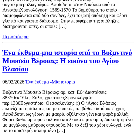
αυγοτέμπεραΖωγράφος: Αποδίδεται στον Νικόλαο από το
ΛινοτόπιΧρονολόγηση: 1569-1570 Το βημόθυρο, το οποίο
διαμορφώνεται από δύο σανίδες, έχει τοξωτή απόληξη και φέρει
γλυπτό και γραπτό διάκοσμο. Στην περιφέρεια της απόληξης
διατηρούνται οπές, οι οποίες […]
Περισσότερα
Ένα έκθεμα-μια ιστορία από το Βυζαντινό
Μουσείο Βέροιας: Η εικόνα του Αγίου
Βλασίου
06/02/2026
Ένα έκθεμα -Μία ιστορία
Βυζαντινό Μουσείο Βέροιας: αρ. κατ. Ε64Διαστάσεις:
88×50εκ.Ύλη: Ξύλο, χρωστικέςΧρονολόγηση:
περ.1330Εργαστήριο: Θεσσαλονίκης (;) Ο ‘Αγιος Βλάσιος
εικονίζεται ημίσωμος και μετωπικός, σε βάθος σκούρας ώχρας.
Αποδίδεται ως γέρων με μακρύ, οξύληκτο γένι και ψαρά μαλλιά.
Φορεί βαθυπόρφυρο φαιλόνιο και λευκό ωμοφόριο, διακοσμημένο
με μεγάλους μαύρους σταυρούς. Με το δεξί του χέρι ευλογεί, ενώ
με το αριστερό, καλυμμένο […]