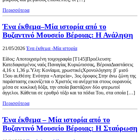
Περισσότερα
Ένα έκθεμα–Μία ιστορία από το
Βυζαντινό Μουσείο Βέροιας: Η Ανάληψη
21/05/2026
Ένα έκθεμα -Μία ιστορία
Είδος: Αποτοιχισμένη τοιχογραφία [Τ145]Προέλευση:
Κατεδαφισμένος ναός Παναγίας Κυριώτισσας, ΒέροιαΔιαστάσεις
4,16 x 1,36 μ.Ύλη: Κονίαμα, χρωστικέςΧρονολόγηση: β΄ μισό
15ου αι.Θέση: Ενότητα «Λατρεία», 3ος όροφος Στην άνω ζώνη της
παράστασης εικονίζεται ο Χριστός να ανέρχεται στους ουρανούς
μέσα σε κυκλική δόξα, την οποία βαστάζουν δύο φτερωτοί
άγγελοι. Κάθεται σε ερυθρό τόξο και τα πόδια Του, στα οποία […]
Περισσότερα
Ένα έκθεμα – Μία ιστορία από το
Βυζαντινό Μουσείο Βέροιας: Η Σταύρωση