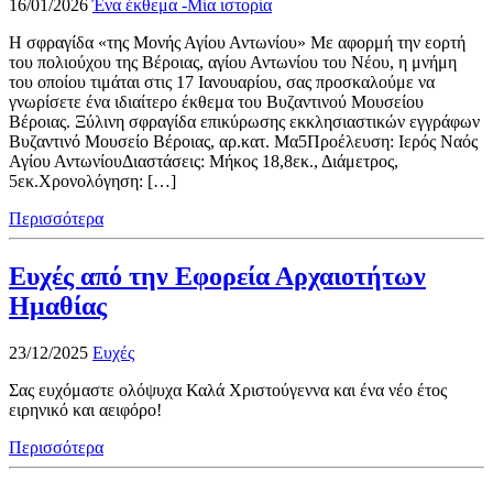
16/01/2026
Ένα έκθεμα -Μία ιστορία
H σφραγίδα «της Μονής Αγίου Αντωνίου» Με αφορμή την εορτή
του πολιούχου της Βέροιας, αγίου Αντωνίου του Νέου, η μνήμη
του οποίου τιμάται στις 17 Ιανουαρίου, σας προσκαλούμε να
γνωρίσετε ένα ιδιαίτερο έκθεμα του Βυζαντινού Μουσείου
Βέροιας. Ξύλινη σφραγίδα επικύρωσης εκκλησιαστικών εγγράφων
Βυζαντινό Μουσείο Βέροιας, αρ.κατ. Μα5Προέλευση: Ιερός Ναός
Αγίου ΑντωνίουΔιαστάσεις: Μήκος 18,8εκ., Διάμετρος,
5εκ.Χρονολόγηση: […]
Περισσότερα
Ευχές από την Εφορεία Αρχαιοτήτων
Ημαθίας
23/12/2025
Ευχές
Σας ευχόμαστε ολόψυχα Καλά Χριστούγεννα και ένα νέο έτος
ειρηνικό και αειφόρο!
Περισσότερα