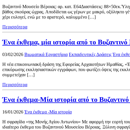
Βυζαντινό Μουσείο Βέροιας: αρ. κατ. Ε64Διαστάσεις: 88×50εκ.Ύλη
βάθος σκούρας ώχρας. Αποδίδεται ως γέρων με μακρύ, οξύληκτο γέ
χέρι ευλογεί, ενώ με το αριστερό, καλυμμένο […]
Περισσότερα
Ένα έκθεμα, μία ιστορία από το Βυζαντινό
03/02/2026
Βιωματικά Εργαστήρια
Εκπαιδευτικές Δράσεις
Ένα έκθε
Η νέα επικοινωνιακή δράση της Εφορείας Αρχαιοτήτων Ημαθίας, «Έν
επικύρωσης εκκλησιαστικών εγγράφων, που φωτίζει όψεις της εκκλη
συμμετείχαν […]
Περισσότερα
Ένα έκθεμα-Μία ιστορία από το Βυζαντινό
16/01/2026
Ένα έκθεμα -Μία ιστορία
H σφραγίδα «της Μονής Αγίου Αντωνίου» Με αφορμή την εορτή του π
ιδιαίτερο έκθεμα του Βυζαντινού Μουσείου Βέροιας. Ξύλινη σφρα