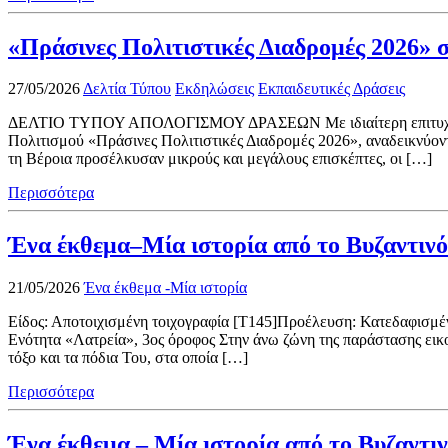
«Πράσινες Πολιτιστικές Διαδρομές 2026» σ
27/05/2026
Δελτία Τύπου
Εκδηλώσεις
Εκπαιδευτικές Δράσεις
ΔΕΛΤΙΟ ΤΥΠΟΥ ΑΠΟΛΟΓΙΣΜΟΥ ΔΡΑΣΕΩΝ Με ιδιαίτερη επιτυχία πρα
Πολιτισμού «Πράσινες Πολιτιστικές Διαδρομές 2026», αναδεικνύοντα
τη Βέροια προσέλκυσαν μικρούς και μεγάλους επισκέπτες, οι […]
Περισσότερα
Ένα έκθεμα–Μία ιστορία από το Βυζαντιν
21/05/2026
Ένα έκθεμα -Μία ιστορία
Είδος: Αποτοιχισμένη τοιχογραφία [Τ145]Προέλευση: Κατεδαφισμέν
Ενότητα «Λατρεία», 3ος όροφος Στην άνω ζώνη της παράστασης εικο
τόξο και τα πόδια Του, στα οποία […]
Περισσότερα
Ένα έκθεμα – Μία ιστορία από το Βυζαντ