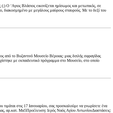
;) Ο ‘Αγιος Βλάσιος εικονίζεται ημίσωμος και μετωπικός, σε
ο, διακοσμημένο με μεγάλους μαύρους σταυρούς. Με το δεξί του
ος από το Βυζαντινό Μουσείο Βέροιας: μιας διπλής σφραγίδας
εχίστηκε με εκπαιδευτικό πρόγραμμα στο Μουσείο, στο οποίο
υ τιμάται στις 17 Ιανουαρίου, σας προσκαλούμε να γνωρίσετε ένα
ας, αρ.κατ. Μα5Προέλευση: Ιερός Ναός Αγίου ΑντωνίουΔιαστάσεις: