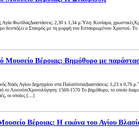
 Αγία ΦωτίδαςΔιαστάσεις: 2,30 x 1,34 μ.Ύλη: Κονίαμα, χρωστικέςΧ
ντρο δεσπόζει ο Σταυρός με τη μορφή του Εσταυρωμένου Χριστού. Το
ινό Μουσείο Βέροιας: Βημόθυρο με παράστα
ός Ναός Αγίου Δημητρίου στα ΠαλατίτσιαΔιαστάσεις: 1,23 x 0,76 μ.
 το ΛινοτόπιΧρονολόγηση: 1569-1570 Το βημόθυρο, το οποίο διαμορ
ές, οι οποίες […]
Μουσείο Βέροιας: Η εικόνα του Αγίου Βλασί