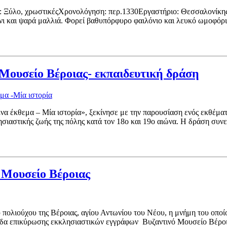
: Ξύλο, χρωστικέςΧρονολόγηση: περ.1330Εργαστήριο: Θεσσαλονίκης (
νι και ψαρά μαλλιά. Φορεί βαθυπόρφυρο φαιλόνιο και λευκό ωμοφόρι
 Μουσείο Βέροιας- εκπαιδευτική δράση
μα -Μία ιστορία
α έκθεμα – Μία ιστορία», ξεκίνησε με την παρουσίαση ενός εκθέματ
σιαστικής ζωής της πόλης κατά τον 18ο και 19ο αιώνα. Η δράση συν
 Μουσείο Βέροιας
ολιούχου της Βέροιας, αγίου Αντωνίου του Νέου, η μνήμη του οποίο
γίδα επικύρωσης εκκλησιαστικών εγγράφων Βυζαντινό Μουσείο Βέροι