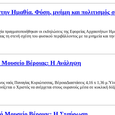
την Ημαθία. Φύση, μνήμη και πολιτισμός σε
γματοποιήθηκαν οι εκδηλώσεις της Εφορείας Αρχαιοτήτων Ημαθία
ς τη στενή σχέση του φυσικού περιβάλλοντος με τα μνημεία και την 
ό Μουσείο Βέροιας: Η Ανάληψη
ος ναός Παναγίας Κυριώτισσας, ΒέροιαΔιαστάσεις 4,16 x 1,36 μ.Ύλ
νίζεται ο Χριστός να ανέρχεται στους ουρανούς μέσα σε κυκλική δόξ
ινό Μουσείο Βέροιας: Η Σταύρωση