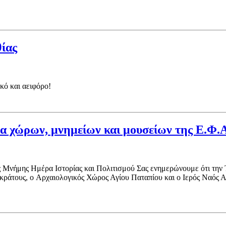
ίας
κό και αειφόρο!
ία χώρων, μνημείων και μουσείων της Ε.Φ
ς Ημέρα Ιστορίας και Πολιτισμού Σας ενημερώνουμε ότι την Τρί
υ κράτους, ο Αρχαιολογικός Χώρος Αγίου Παταπίου και ο Ιερός Ναός 