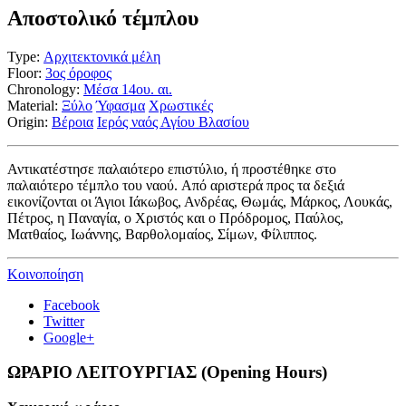
Αποστολικό τέμπλου
Type:
Αρχιτεκτονικά μέλη
Floor:
3ος όροφος
Chronology:
Μέσα 14ου. αι.
Material:
Ξύλο
Ύφασμα
Χρωστικές
Origin:
Βέροια
Ιερός ναός Αγίου Βλασίου
Αντικατέστησε παλαιότερο επιστύλιο, ή προστέθηκε στο
παλαιότερο τέμπλο του ναού. Από αριστερά προς τα δεξιά
εικονίζονται οι Άγιοι Ιάκωβος, Ανδρέας, Θωμάς, Μάρκος, Λουκάς,
Πέτρος, η Παναγία, ο Χριστός και ο Πρόδρομος, Παύλος,
Ματθαίος, Ιωάννης, Βαρθολομαίος, Σίμων, Φίλιππος.
Κοινοποίηση
Facebook
Twitter
Google+
ΩΡΑΡΙΟ ΛΕΙΤΟΥΡΓΙΑΣ (Opening Hours)