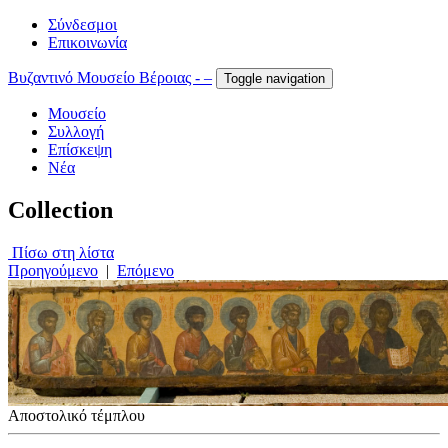
Σύνδεσμοι
Επικοινωνία
Βυζαντινό Μουσείο Βέροιας - –
Toggle navigation
Μουσείο
Συλλογή
Επίσκεψη
Νέα
Collection
Πίσω στη λίστα
Προηγούμενο
|
Επόμενο
Αποστολικό τέμπλου