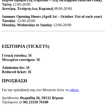
Θερινό ωράριο (1η Απριλίου – 31η Οκτωβρίου εκάστου έτους)
Τρίτη
12:00-20:00
Δευτέρα, Τετάρτη έως Κυριακή
08:00-20:00
Summer Opening Hours (April 1st – October 31st of each year)
Tuesday
: 12:00-20:00
Monday, Wednesday to Sunday
12:00-20:00
ΕΙΣΙΤΗΡΙΑ (TICKETS)
Γενική είσοδος: 5€
Μειωμένο εισιτήριο: 3€
Admission fee: 5€
Reduced ticket: 3€
ΠΡΟΣΒΑΣΗ
Για την πρόσβασή σας στο Μουσείο δείτε το
χάρτη
.
Διεύθυνση:
Θωμαΐδη 26, 59132 Βέροια
Τηλέφωνο:
(+30) 23310 76100