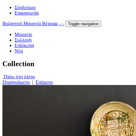
Σύνδεσμοι
Επικοινωνία
Βυζαντινό Μουσείο Βέροιας - –
Toggle navigation
Μουσείο
Συλλογή
Επίσκεψη
Νέα
Collection
Πίσω στη λίστα
Προηγούμενο
|
Επόμενο