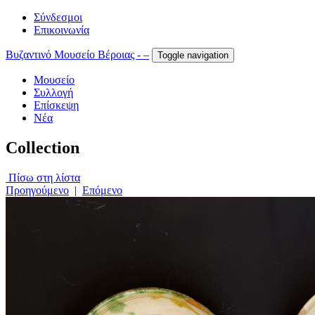
Σύνδεσμοι
Επικοινωνία
Βυζαντινό Μουσείο Βέροιας - –
Toggle navigation
Μουσείο
Συλλογή
Επίσκεψη
Νέα
Collection
Πίσω στη λίστα
Προηγούμενο
|
Επόμενο