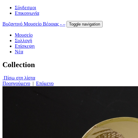
Σύνδεσμοι
Επικοινωνία
Βυζαντινό Μουσείο Βέροιας - –
Toggle navigation
Μουσείο
Συλλογή
Επίσκεψη
Νέα
Collection
Πίσω στη λίστα
Προηγούμενο
|
Επόμενο