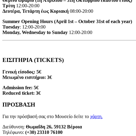
Θερινό ωράριο (1η Απριλίου – 31η Οκτωβρίου εκάστου έτους)
Τρίτη
12:00-20:00
Δευτέρα, Τετάρτη έως Κυριακή
08:00-20:00
Summer Opening Hours (April 1st – October 31st of each year)
Tuesday
: 12:00-20:00
Monday, Wednesday to Sunday
12:00-20:00
ΕΙΣΙΤΗΡΙΑ (TICKETS)
Γενική είσοδος: 5€
Μειωμένο εισιτήριο: 3€
Admission fee: 5€
Reduced ticket: 3€
ΠΡΟΣΒΑΣΗ
Για την πρόσβασή σας στο Μουσείο δείτε το
χάρτη
.
Διεύθυνση:
Θωμαΐδη 26, 59132 Βέροια
Τηλέφωνο:
(+30) 23310 76100