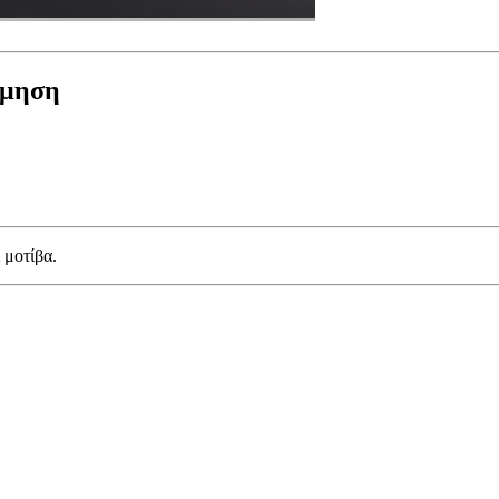
σμηση
 μοτίβα.