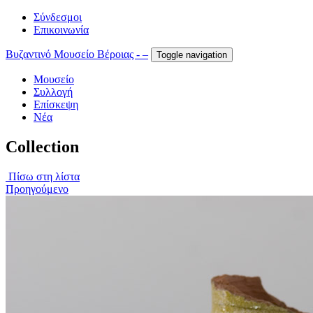
Σύνδεσμοι
Επικοινωνία
Βυζαντινό Μουσείο Βέροιας - –
Toggle navigation
Μουσείο
Συλλογή
Επίσκεψη
Νέα
Collection
Πίσω στη λίστα
Προηγούμενο