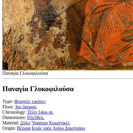
Παναγία Γλυκοφιλούσα
Παναγία Γλυκοφιλούσα
Type:
Φορητές εικόνες
Floor:
3ος όροφος
Chronology:
Τέλη 14ου αι.
Dimensions:
93x58εκ.
Material:
Ξύλο
Ύφασμα
Χρωστικές
Origin:
Βέροια
Ιερός ναός Αγίου Δημητρίου