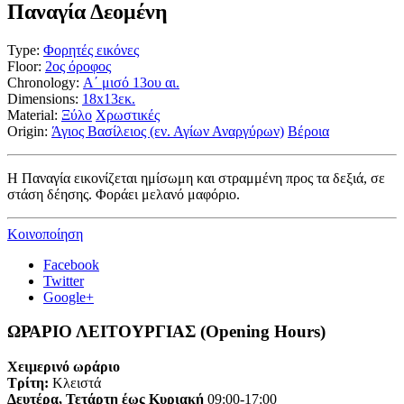
Παναγία Δεομένη
Type:
Φορητές εικόνες
Floor:
2ος όροφος
Chronology:
Α΄ μισό 13ου αι.
Dimensions:
18x13εκ.
Material:
Ξύλο
Χρωστικές
Origin:
Άγιος Βασίλειος (εν. Αγίων Αναργύρων)
Βέροια
Η Παναγία εικονίζεται ημίσωμη και στραμμένη προς τα δεξιά, σε
στάση δέησης. Φοράει μελανό μαφόριο.
Κοινοποίηση
Facebook
Twitter
Google+
ΩΡΑΡΙΟ ΛΕΙΤΟΥΡΓΙΑΣ (Opening Hours)
Χειμερινό ωράριο
Τρίτη:
Κλειστά
Δευτέρα, Τετάρτη έως Κυριακή
09:00-17:00