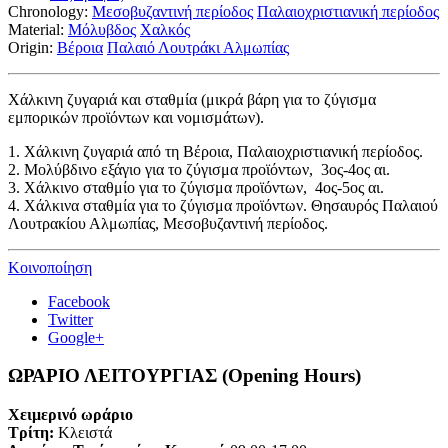
Chronology:
Μεσοβυζαντινή περίοδος
Παλαιοχριστιανική περίοδος
Material:
Μόλυβδος
Χαλκός
Origin:
Βέροια
Παλαιό Λουτράκι Αλμωπίας
Χάλκινη ζυγαριά και σταθμία (μικρά βάρη για το ζύγισμα
εμπορικών προϊόντων και νομισμάτων).
1. Χάλκινη ζυγαριά από τη Βέροια, Παλαιοχριστιανική περίοδος.
2. Μολύβδινο εξάγιο για το ζύγισμα προϊόντων, 3ος-4ος αι.
3. Χάλκινο σταθμίο για το ζύγισμα προϊόντων, 4ος-5ος αι.
4. Χάλκινα σταθμία για το ζύγισμα προϊόντων. Θησαυρός Παλαιού
Λουτρακίου Αλμωπίας, Μεσοβυζαντινή περίοδος.
Κοινοποίηση
Facebook
Twitter
Google+
ΩΡΑΡΙΟ ΛΕΙΤΟΥΡΓΙΑΣ (Opening Hours)
Χειμερινό ωράριο
Τρίτη:
Κλειστά