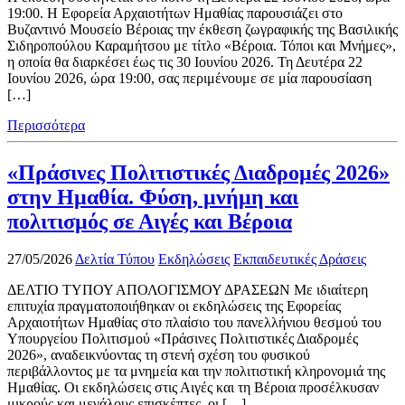
19:00. Η Εφορεία Αρχαιοτήτων Ημαθίας παρουσιάζει στο
Βυζαντινό Μουσείο Βέροιας την έκθεση ζωγραφικής της Βασιλικής
Σιδηροπούλου Καραμήτσου με τίτλο «Βέροια. Τόποι και Μνήμες»,
η οποία θα διαρκέσει έως τις 30 Ιουνίου 2026. Τη Δευτέρα 22
Ιουνίου 2026, ώρα 19:00, σας περιμένουμε σε μία παρουσίαση
[…]
Περισσότερα
«Πράσινες Πολιτιστικές Διαδρομές 2026»
στην Ημαθία. Φύση, μνήμη και
πολιτισμός σε Αιγές και Βέροια
27/05/2026
Δελτία Τύπου
Εκδηλώσεις
Εκπαιδευτικές Δράσεις
ΔΕΛΤΙΟ ΤΥΠΟΥ ΑΠΟΛΟΓΙΣΜΟΥ ΔΡΑΣΕΩΝ Με ιδιαίτερη
επιτυχία πραγματοποιήθηκαν οι εκδηλώσεις της Εφορείας
Αρχαιοτήτων Ημαθίας στο πλαίσιο του πανελλήνιου θεσμού του
Υπουργείου Πολιτισμού «Πράσινες Πολιτιστικές Διαδρομές
2026», αναδεικνύοντας τη στενή σχέση του φυσικού
περιβάλλοντος με τα μνημεία και την πολιτιστική κληρονομιά της
Ημαθίας. Οι εκδηλώσεις στις Αιγές και τη Βέροια προσέλκυσαν
μικρούς και μεγάλους επισκέπτες, οι […]