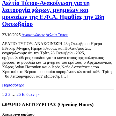
Δελτίο Τύπου-Ανακοίνωση για τη
λειτουργία χώρων, μνημείων και
μουσείων της Ε.Φ.Α. Ημαθίας την 28η
Οκτωβρίου
23/10/2025
Ανακοινώσεις
Δελτία Τύπου
ΔΕΛΤΙΟ ΤΥΠΟΥ- ΑΝΑΚΟΙΝΩΣΗ 28η Οκτωβρίου Ημέρα
Εθνικής Μνήμης Ημέρα Ιστορίας και Πολιτισμού Σας
ενημερώνουμε ότι την Τρίτη 28 Οκτωβρίου 2025,
ημέρα ελεύθερης εισόδου για το κοινό στους αρχαιολογικούς
χώρους, τα μουσεία και τα μνημεία του κράτους, ο Αρχαιολογικός
Χώρος Αγίου Παταπίου και ο Ιερός Ναός Αναστάσεως του
Χριστού στη Βέροια – οι οποίοι παραμένουν κλειστοί κάθε Τρίτη
– θα λειτουργήσουν κατ’ εξαίρεση, […]
Περισσότερα
1
2
3
…
26
Επόμενη »
ΩΡΑΡΙΟ ΛΕΙΤΟΥΡΓΙΑΣ (Opening Hours)
Χειμερινό ωράριο