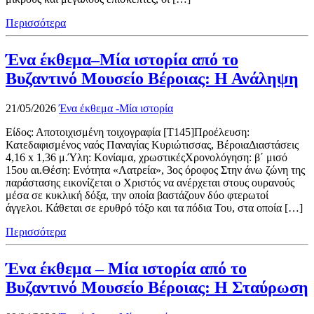
Περισσότερα
Ένα έκθεμα–Μία ιστορία από το
Βυζαντινό Μουσείο Βέροιας: Η Ανάληψη
21/05/2026
Ένα έκθεμα -Μία ιστορία
Είδος: Αποτοιχισμένη τοιχογραφία [Τ145]Προέλευση:
Κατεδαφισμένος ναός Παναγίας Κυριώτισσας, ΒέροιαΔιαστάσεις
4,16 x 1,36 μ.Ύλη: Κονίαμα, χρωστικέςΧρονολόγηση: β΄ μισό
15ου αι.Θέση: Ενότητα «Λατρεία», 3ος όροφος Στην άνω ζώνη της
παράστασης εικονίζεται ο Χριστός να ανέρχεται στους ουρανούς
μέσα σε κυκλική δόξα, την οποία βαστάζουν δύο φτερωτοί
άγγελοι. Κάθεται σε ερυθρό τόξο και τα πόδια Του, στα οποία […]
Περισσότερα
Ένα έκθεμα – Μία ιστορία από το
Βυζαντινό Μουσείο Βέροιας: Η Σταύρωση