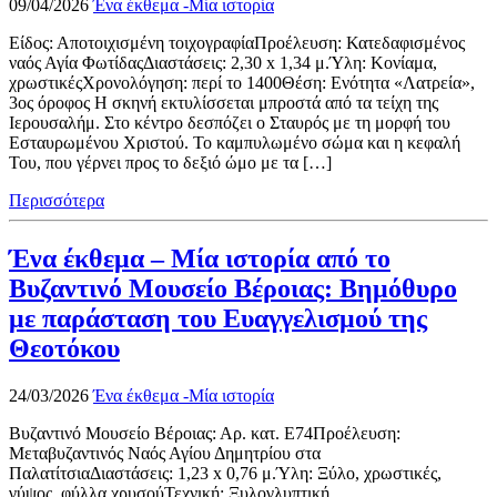
09/04/2026
Ένα έκθεμα -Μία ιστορία
Είδος: Αποτοιχισμένη τοιχογραφίαΠροέλευση: Κατεδαφισμένος
ναός Αγία ΦωτίδαςΔιαστάσεις: 2,30 x 1,34 μ.Ύλη: Κονίαμα,
χρωστικέςΧρονολόγηση: περί το 1400Θέση: Ενότητα «Λατρεία»,
3ος όροφος Η σκηνή εκτυλίσσεται μπροστά από τα τείχη της
Ιερουσαλήμ. Στο κέντρο δεσπόζει ο Σταυρός με τη μορφή του
Εσταυρωμένου Χριστού. Το καμπυλωμένο σώμα και η κεφαλή
Του, που γέρνει προς το δεξιό ώμο με τα […]
Περισσότερα
Ένα έκθεμα – Μία ιστορία από το
Βυζαντινό Μουσείο Βέροιας: Βημόθυρο
με παράσταση του Ευαγγελισμού της
Θεοτόκου
24/03/2026
Ένα έκθεμα -Μία ιστορία
Βυζαντινό Μουσείο Βέροιας: Αρ. κατ. Ε74Προέλευση:
Μεταβυζαντινός Ναός Αγίου Δημητρίου στα
ΠαλατίτσιαΔιαστάσεις: 1,23 x 0,76 μ.Ύλη: Ξύλο, χρωστικές,
γύψος, φύλλα χρυσούΤεχνική: Ξυλογλυπτική,