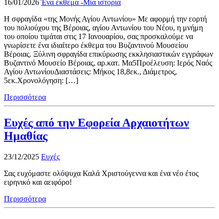
16/01/2026
Ένα έκθεμα -Μία ιστορία
H σφραγίδα «της Μονής Αγίου Αντωνίου» Με αφορμή την εορτή
του πολιούχου της Βέροιας, αγίου Αντωνίου του Νέου, η μνήμη
του οποίου τιμάται στις 17 Ιανουαρίου, σας προσκαλούμε να
γνωρίσετε ένα ιδιαίτερο έκθεμα του Βυζαντινού Μουσείου
Βέροιας. Ξύλινη σφραγίδα επικύρωσης εκκλησιαστικών εγγράφων
Βυζαντινό Μουσείο Βέροιας, αρ.κατ. Μα5Προέλευση: Ιερός Ναός
Αγίου ΑντωνίουΔιαστάσεις: Μήκος 18,8εκ., Διάμετρος,
5εκ.Χρονολόγηση: […]
Περισσότερα
Ευχές από την Εφορεία Αρχαιοτήτων
Ημαθίας
23/12/2025
Ευχές
Σας ευχόμαστε ολόψυχα Καλά Χριστούγεννα και ένα νέο έτος
ειρηνικό και αειφόρο!
Περισσότερα