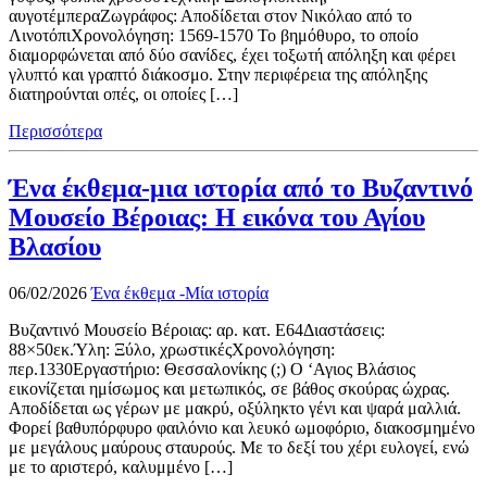
αυγοτέμπεραΖωγράφος: Αποδίδεται στον Νικόλαο από το
ΛινοτόπιΧρονολόγηση: 1569-1570 Το βημόθυρο, το οποίο
διαμορφώνεται από δύο σανίδες, έχει τοξωτή απόληξη και φέρει
γλυπτό και γραπτό διάκοσμο. Στην περιφέρεια της απόληξης
διατηρούνται οπές, οι οποίες […]
Περισσότερα
Ένα έκθεμα-μια ιστορία από το Βυζαντινό
Μουσείο Βέροιας: Η εικόνα του Αγίου
Βλασίου
06/02/2026
Ένα έκθεμα -Μία ιστορία
Βυζαντινό Μουσείο Βέροιας: αρ. κατ. Ε64Διαστάσεις:
88×50εκ.Ύλη: Ξύλο, χρωστικέςΧρονολόγηση:
περ.1330Εργαστήριο: Θεσσαλονίκης (;) Ο ‘Αγιος Βλάσιος
εικονίζεται ημίσωμος και μετωπικός, σε βάθος σκούρας ώχρας.
Αποδίδεται ως γέρων με μακρύ, οξύληκτο γένι και ψαρά μαλλιά.
Φορεί βαθυπόρφυρο φαιλόνιο και λευκό ωμοφόριο, διακοσμημένο
με μεγάλους μαύρους σταυρούς. Με το δεξί του χέρι ευλογεί, ενώ
με το αριστερό, καλυμμένο […]