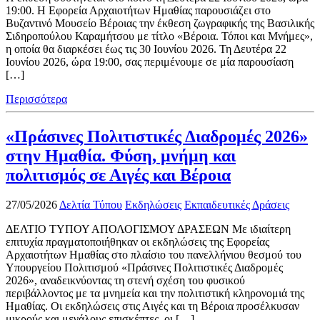
19:00. Η Εφορεία Αρχαιοτήτων Ημαθίας παρουσιάζει στο
Βυζαντινό Μουσείο Βέροιας την έκθεση ζωγραφικής της Βασιλικής
Σιδηροπούλου Καραμήτσου με τίτλο «Βέροια. Τόποι και Μνήμες»,
η οποία θα διαρκέσει έως τις 30 Ιουνίου 2026. Τη Δευτέρα 22
Ιουνίου 2026, ώρα 19:00, σας περιμένουμε σε μία παρουσίαση
[…]
Περισσότερα
«Πράσινες Πολιτιστικές Διαδρομές 2026»
στην Ημαθία. Φύση, μνήμη και
πολιτισμός σε Αιγές και Βέροια
27/05/2026
Δελτία Τύπου
Εκδηλώσεις
Εκπαιδευτικές Δράσεις
ΔΕΛΤΙΟ ΤΥΠΟΥ ΑΠΟΛΟΓΙΣΜΟΥ ΔΡΑΣΕΩΝ Με ιδιαίτερη
επιτυχία πραγματοποιήθηκαν οι εκδηλώσεις της Εφορείας
Αρχαιοτήτων Ημαθίας στο πλαίσιο του πανελλήνιου θεσμού του
Υπουργείου Πολιτισμού «Πράσινες Πολιτιστικές Διαδρομές
2026», αναδεικνύοντας τη στενή σχέση του φυσικού
περιβάλλοντος με τα μνημεία και την πολιτιστική κληρονομιά της
Ημαθίας. Οι εκδηλώσεις στις Αιγές και τη Βέροια προσέλκυσαν
μικρούς και μεγάλους επισκέπτες, οι […]