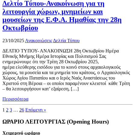
Δελτίο Τύπου-Ανακοίνωση για τη
λειτουργία χώρων, μνημείων και
μουσείων της Ε.Φ.Α. Ημαθίας την 28η
Οκτωβρίου
23/10/2025
Ανακοινώσεις
Δελτία Τύπου
ΔΕΛΤΙΟ ΤΥΠΟΥ- ΑΝΑΚΟΙΝΩΣΗ 28η Οκτωβρίου Ημέρα
Εθνικής Μνήμης Ημέρα Ιστορίας και Πολιτισμού Σας
ενημερώνουμε ότι την Τρίτη 28 Οκτωβρίου 2025,
ημέρα ελεύθερης εισόδου για το κοινό στους αρχαιολογικούς
χώρους, τα μουσεία και τα μνημεία του κράτους, ο Αρχαιολογικός
Χώρος Αγίου Παταπίου και ο Ιερός Ναός Αναστάσεως του
Χριστού στη Βέροια – οι οποίοι παραμένουν κλειστοί κάθε Τρίτη
– θα λειτουργήσουν κατ’ εξαίρεση, […]
Περισσότερα
1
2
3
…
26
Επόμενη »
ΩΡΑΡΙΟ ΛΕΙΤΟΥΡΓΙΑΣ (Opening Hours)
Χειμερινό ωράριο