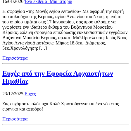
16/01/2026
Ένα έκθεμα -Μία ιστορία
H σφραγίδα «της Μονής Αγίου Αντωνίου» Με αφορμή την εορτή
του πολιούχου της Βέροιας, αγίου Αντωνίου του Νέου, η μνήμη
του οποίου τιμάται στις 17 Ιανουαρίου, σας προσκαλούμε να
γνωρίσετε ένα ιδιαίτερο έκθεμα του Βυζαντινού Μουσείου
Βέροιας. Ξύλινη σφραγίδα επικύρωσης εκκλησιαστικών εγγράφων
Βυζαντινό Μουσείο Βέροιας, αρ.κατ. Μα5Προέλευση: Ιερός Ναός
Αγίου ΑντωνίουΔιαστάσεις: Μήκος 18,8εκ., Διάμετρος,
5εκ.Χρονολόγηση: […]
Περισσότερα
Ευχές από την Εφορεία Αρχαιοτήτων
Ημαθίας
23/12/2025
Ευχές
Σας ευχόμαστε ολόψυχα Καλά Χριστούγεννα και ένα νέο έτος
ειρηνικό και αειφόρο!
Περισσότερα