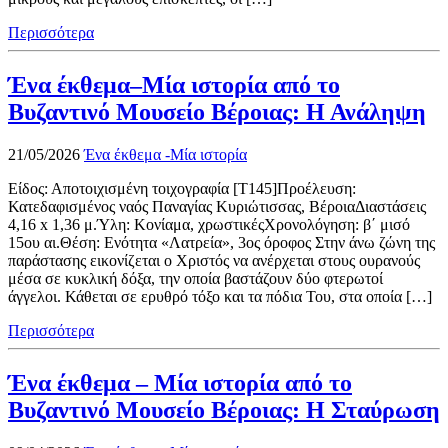
Περισσότερα
Ένα έκθεμα–Μία ιστορία από το
Βυζαντινό Μουσείο Βέροιας: Η Ανάληψη
21/05/2026
Ένα έκθεμα -Μία ιστορία
Είδος: Αποτοιχισμένη τοιχογραφία [Τ145]Προέλευση:
Κατεδαφισμένος ναός Παναγίας Κυριώτισσας, ΒέροιαΔιαστάσεις
4,16 x 1,36 μ.Ύλη: Κονίαμα, χρωστικέςΧρονολόγηση: β΄ μισό
15ου αι.Θέση: Ενότητα «Λατρεία», 3ος όροφος Στην άνω ζώνη της
παράστασης εικονίζεται ο Χριστός να ανέρχεται στους ουρανούς
μέσα σε κυκλική δόξα, την οποία βαστάζουν δύο φτερωτοί
άγγελοι. Κάθεται σε ερυθρό τόξο και τα πόδια Του, στα οποία […]
Περισσότερα
Ένα έκθεμα – Μία ιστορία από το
Βυζαντινό Μουσείο Βέροιας: Η Σταύρωση