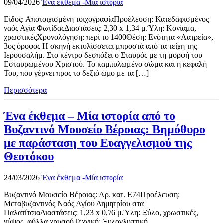
09/04/2026
Ένα έκθεμα -Μία ιστορία
Είδος: Αποτοιχισμένη τοιχογραφίαΠροέλευση: Κατεδαφισμένος
ναός Αγία ΦωτίδαςΔιαστάσεις: 2,30 x 1,34 μ.Ύλη: Κονίαμα,
χρωστικέςΧρονολόγηση: περί το 1400Θέση: Ενότητα «Λατρεία»,
3ος όροφος Η σκηνή εκτυλίσσεται μπροστά από τα τείχη της
Ιερουσαλήμ. Στο κέντρο δεσπόζει ο Σταυρός με τη μορφή του
Εσταυρωμένου Χριστού. Το καμπυλωμένο σώμα και η κεφαλή
Του, που γέρνει προς το δεξιό ώμο με τα […]
Περισσότερα
Ένα έκθεμα – Μία ιστορία από το
Βυζαντινό Μουσείο Βέροιας: Βημόθυρο
με παράσταση του Ευαγγελισμού της
Θεοτόκου
24/03/2026
Ένα έκθεμα -Μία ιστορία
Βυζαντινό Μουσείο Βέροιας: Αρ. κατ. Ε74Προέλευση:
Μεταβυζαντινός Ναός Αγίου Δημητρίου στα
ΠαλατίτσιαΔιαστάσεις: 1,23 x 0,76 μ.Ύλη: Ξύλο, χρωστικές,
γύψος, φύλλα χρυσούΤεχνική: Ξυλογλυπτική,