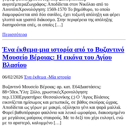
αυγοτέμπεραΖωγράφος: Αποδίδεται στον Νικόλαο από το
ΛινοτόπιΧρονολόγηση: 1569-1570 Το βημόθυρο, το οποίο
διαμορφώνεται από δύο σανίδες, έχει τοξωτή απόληξη και φέρει
γλυπτό και γραπτό διάκοσμο. Στην περιφέρεια της απόληξης
διατηρούνται οπές, οι οποίες […]
Περισσότερα
Ένα έκθεμα-μια ιστορία από το Βυζαντινό
Μουσείο Βέροιας: Η εικόνα του Αγίου
Βλασίου
06/02/2026
Ένα έκθεμα -Μία ιστορία
Βυζαντινό Μουσείο Βέροιας: αρ. κατ. Ε64Διαστάσεις:
88×50εκ.Ύλη: Ξύλο, χρωστικέςΧρονολόγηση:
περ.1330Εργαστήριο: Θεσσαλονίκης (;) Ο ‘Αγιος Βλάσιος
εικονίζεται ημίσωμος και μετωπικός, σε βάθος σκούρας ώχρας.
Αποδίδεται ως γέρων με μακρύ, οξύληκτο γένι και ψαρά μαλλιά.
Φορεί βαθυπόρφυρο φαιλόνιο και λευκό ωμοφόριο, διακοσμημένο
με μεγάλους μαύρους σταυρούς. Με το δεξί του χέρι ευλογεί, ενώ
με το αριστερό, καλυμμένο […]