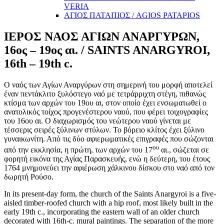
VERIA
ΑΓΙΟΣ ΠΑΤΑΠΙΟΣ / AGIOS PATAPIOS
ΙΕΡΟΣ ΝΑΟΣ ΑΓΙΩΝ ΑΝΑΡΓΥΡΩΝ,
16ος – 19ος αι. / SAINTS ANARGYROI,
16th – 19th c.
Ο ναός των Αγίων Αναργύρων στη σημερινή του μορφή αποτελεί
έναν πεντάκλιτο ξυλόστεγο ναό με τετράρριχτη στέγη, πιθανώς
κτίσμα των αρχών του 19ου αι, στον οποίο έχει ενσωματωθεί ο
ανατολικός τοίχος προγενέστερου ναού, που φέρει τοιχογραφίες
του 16ου αι. Ο διαχωρισμός του νεώτερου ναού γίνεται με
τέσσερις σειρές ξύλινων στύλων. Το βόρειο κλίτος έχει ξύλινο
γυναικωνίτη. Από τις δύο αφιερωματικές επιγραφές που σώζονται
ου
από την εκκλησία, η πρώτη, των αρχών του 17
αι., σώζεται σε
φορητή εικόνα της Αγίας Παρασκευής, ενώ η δεύτερη, του έτους
1764 μνημονεύει την αφιέρωση χάλκινου δίσκου στο ναό από τον
δωρητή Ρούσο.
In its present-day form, the church of the Saints Anargyroi is a five-
aisled timber-roofed church with a hip roof, most likely built in the
early 19th c., incorporating the eastern wall of an older church
decorated with 16th-c. mural paintings. The separation of the more