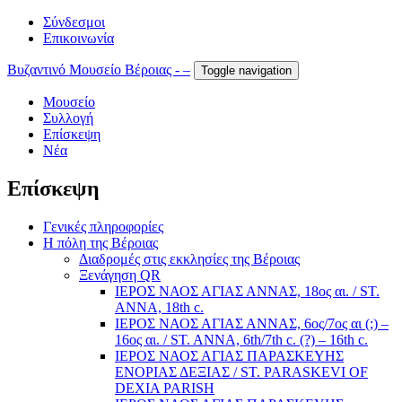
Σύνδεσμοι
Επικοινωνία
Βυζαντινό Μουσείο Βέροιας - –
Toggle navigation
Μουσείο
Συλλογή
Επίσκεψη
Νέα
Επίσκεψη
Γενικές πληροφορίες
Η πόλη της Βέροιας
Διαδρομές στις εκκλησίες της Βέροιας
Ξενάγηση QR
ΙΕΡΟΣ ΝΑΟΣ ΑΓΙΑΣ ΑΝΝΑΣ, 18ος αι. / ST.
ANNA, 18th c.
ΙΕΡΟΣ ΝΑΟΣ ΑΓΙΑΣ ΑΝΝΑΣ, 6ος/7ος αι (;) –
16ος αι. / ST. ANNA, 6th/7th c. (?) – 16th c.
ΙΕΡΟΣ ΝΑΟΣ ΑΓΙΑΣ ΠΑΡΑΣΚΕΥΗΣ
ΕΝΟΡΙΑΣ ΔΕΞΙΑΣ / ST. PARASKEVI OF
DEXIA PARISH