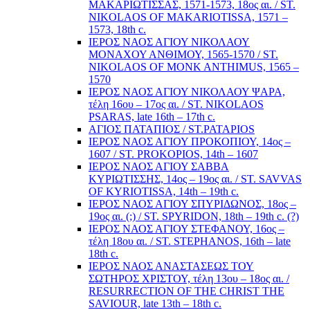
ΜΑΚΑΡΙΩΤΙΣΣΑΣ, 1571-1573, 18ος αι. / ST.
NIKOLAOS OF MAKARIOTISSA, 1571 –
1573, 18th c.
ΙΕΡΟΣ ΝΑΟΣ ΑΓΙΟΥ ΝΙΚΟΛΑΟΥ
ΜΟΝΑΧΟΥ ΑΝΘΙΜΟΥ, 1565-1570 / ST.
NIKOLAOS OF MONK ANTHIMUS, 1565 –
1570
ΙΕΡΟΣ ΝΑΟΣ ΑΓΙΟΥ ΝΙΚΟΛΑΟΥ ΨΑΡΑ,
τέλη 16ου – 17ος αι. / ST. NIKOLAOS
PSARAS, late 16th – 17th c.
ΑΓΙΟΣ ΠΑΤΑΠΙΟΣ / ST.PATAPIOS
ΙΕΡΟΣ ΝΑΟΣ ΑΓΙΟΥ ΠΡΟΚΟΠΙΟΥ, 14ος –
1607 / ST. PROKOPIOS, 14th – 1607
ΙΕΡΟΣ ΝΑΟΣ ΑΓΙΟΥ ΣΑΒΒΑ
ΚΥΡΙΩΤΙΣΣΗΣ, 14ος – 19ος αι. / ST. SAVVAS
OF KYRIOTISSA, 14th – 19th c.
ΙΕΡΟΣ ΝΑΟΣ ΑΓΙΟΥ ΣΠΥΡΙΔΩΝΟΣ, 18ος –
19ος αι. (;) / ST. SPYRIDON, 18th – 19th c. (?)
ΙΕΡΟΣ ΝΑΟΣ ΑΓΙΟΥ ΣΤΕΦΑΝΟΥ, 16ος –
τέλη 18ου αι. / ST. STEPHANOS, 16th – late
18th c.
ΙΕΡΟΣ ΝΑΟΣ ΑΝΑΣΤΑΣΕΩΣ ΤΟΥ
ΣΩΤΗΡΟΣ ΧΡΙΣΤΟΥ, τέλη 13ου – 18ος αι. /
RESURRECTION OF THE CHRIST THE
SAVIOUR, late 13th – 18th c.