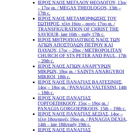
ΙΕΡΟΣ ΝΑΟΣ ΜΕΓΑΛΟΥ ΘΕΟΛΟΓΟΥ, 13ος
– 17ος αι. / MEGAS THEOLOGOS, 13th –
17th c.
ΙΕΡΟΣ ΝΑΟΣ ΜΕΤΑΜΟΡΦΩΣΗΣ ΤΟΥ
ΣΩΤΗΡΟΣ, τέλη 16ου – αρχές 17ου αι. /
TRANSFIGURATION OF CHRIST THE
SAVIOUR, late 16th – early 17th c.
ΙΕΡΟΣ ΜΗΤΡΟΠΟΛΙΤΙΚΟΣ ΝΑΟΣ ΤΩΝ
ΑΓΙΩΝ ΑΠΟΣΤΟΛΩΝ ΠΕΤΡΟΥ ΚΑΙ
ΠΑΥΛΟΥ, 17ος – 20ος / METROPOLITAN
CHURCH OF STS PETER AND PAUL, 17th
– 20th c.
ΙΕΡΟΣ ΝΑΟΣ ΑΓΙΩΝ ΑΝΑΡΓΥΡΩΝ
ΜΙΚΡΩΝ, 18ος αι. / SAINTS ANARGYROI
MIKROI, 18th c.
ΙΕΡΟΣ ΝΑΟΣ ΠΑΝΑΓΙΑΣ ΒΑΛΤΕΣΙΝΗΣ,
14ος – 18ος αι. / PANAGIA VALTESINI, 14th
– 18th c.
ΙΕΡΟΣ ΝΑΟΣ ΠΑΝΑΓΙΑΣ
ΓΟΡΓΟΕΠΗΚΟΟΥ, 15ος – 19ος αι. /
PANAGIA GORGOEPIKOOS, 15th – 19th c.
ΙΕΡΟΣ ΝΑΟΣ ΠΑΝΑΓΙΑΣ ΔΕΞΙΑΣ, 14ος –
τέλη 18ου/αρχές 19ου αι. / PANAGIA DEXIA,
14th – late 18th/early 19th c.
ΙΕΡΟΣ ΝΑΟΣ ΠΑΝΑΓΙΑΣ