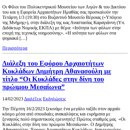
Οι Φίλοι του Πολυκεντρικού Μουσείου των Αιγών & του Δικτύου
του και η Εφορεία Αρχαιοτήτων Ημαθίας σας προσκαλούν την
Τετάρτη 1/3 (19:30) στο Βυζαντινό Μουσείο Βέροιας («Υπόγειο
της Μνήμης»), στην διάλεξη της κας Αναστασίας Καραγιάννη (Υπ.
Διδάκτωρ Νομικής ΕΚΠΑ) με θέμα: «Ισότητα των φύλων στην
εποχή της τεχνικής νοημοσύνης». «Η ισότητα των φύλων στα
ψηφιακά […]
Περισσότερα
Διάλεξη του Εφόρου Αρχαιοτήτων
Κυκλάδων Δημήτρη Αθανασούλη με
τίτλο “Οι Κυκλάδες στην δίνη του
πρώιμου Μεσαίωνα”
14/02/2023
Διαλέξεις
Εκδηλώσεις
Την Πέμπτη 16/2/2023 ξεκινάμε ένα μεγάλο ταξίδι στον αρχαίο
κόσμο μέσα από σπουδαίες ανακαλύψεις και ευρήματα με
ξεναγούς πολύ σημαντικούς ερευνητές! Πρώτος σταθμός μας «Οι
Κυκλάδες στην δίνη του πρώιμου Μεσαίωνα». Ο Δημήτρης
Αθανασούλης, Έφορος Αρχαιοτήτων Κυκλάδων, διακεκριμένος