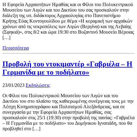
H Εφορεία Αρχαιοτήτων Ημαθίας και οι Φίλοι του Πολυκεντρικού
Μουσείου των Αιγών και του Δικτύου του σας προσκαλούν στην
διάλεξη της υπ. διδάκτορος Αρχαιολογίας στο Πανεπιστήμιο
Κρήτης Εύας Κοντογουλίδου με θέμα «Η κεραμική των αρχαϊκών
χρόνων από τις νεκροπόλεις των Αιγών (Βεργίνα) και της Λεβαίης
(Σφηκιά)», στις 8/2 και ώρα 19:30 στο Βυζαντινό Μουσείο Βέροιας
[…]
Περισσότερα
Προβολή του ντοκιμαντέρ «Γαβριέλα – Η
Γερμανίδα με το ποδήλατο»
23/01/2023
Εκδηλώσεις
Οι Φίλοι του Πολυκεντρικού Μουσείου των Αιγών και του
Δικτύου του στο πλαίσιο της καθιερωμένης συνέργειας τους με την
Λέσχη Κινηματογράφου και Πολιτισμού Αλεξάνδρειας, και σε
συνεργασία με την Εφορεία Αρχαιοτήτων Ημαθίας, σας
προσκαλούν στις 25/1 (19:30) στην προβολή της ταινίας: «Γαβριέλα
– Η Γερμανίδα με το ποδήλατο» του Δομήνικου Ιγνατιάδη, που θα
προβληθεί στο […]