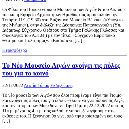
Οι Φίλοι του Πολυκεντρικού Μουσείου των Αιγών & του Δικτύου
του και η Εφορεία Αρχαιοτήτων Ημαθίας σας προσκαλούν την
Τετάρτη 11/1 (19:30) στο Βυζαντινό Μουσείο Βέροιας («Υπόγειο
της Μνήμης»), στην διάλεξη της Δέσποινας Παπαγιαννούλη (Υπ.
Διδάκτωρ Σύγχρονου Θεάτρου στο Τμήμα Γαλλικής Γλώσσας και
Φιλολογίας του Α.Π.Θ.) με τον τίτλο: «Σύγχρονο Ευρωπαϊκό
Θέατρο και Πολιτισμός». «Βασισμένη […]
Περισσότερα
Το Νέο Μουσείο Αιγών ανοίγει τις πύλες
του για το κοινό
22/12/2022
Δελτία Τύπου
Εκδηλώσεις
Το νέο μουσείο των Αιγών που όλοι περιμέναμε είναι πια έτοιμο
και ανοίγει τις πύλες του για όσους θέλουν να γνωρίσουν τις Αιγές
και την ιστορία των Μακεδόνων. Την Πέμπτη 22-12-2022 από τις
11π.μ. μέχρι τις 4 μ.μ. σας καλούμε να σας ξεναγήσουμε στις
εκθέσεις του. Η ξενάγηση θα γίνει από την προϊσταμένη και τους
[…]