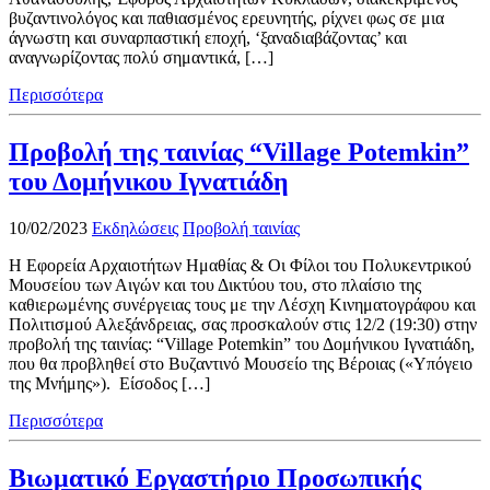
βυζαντινολόγος και παθιασμένος ερευνητής, ρίχνει φως σε μια
άγνωστη και συναρπαστική εποχή, ‘ξαναδιαβάζοντας’ και
αναγνωρίζοντας πολύ σημαντικά, […]
Περισσότερα
Προβολή της ταινίας “Village Potemkin”
του Δομήνικου Ιγνατιάδη
10/02/2023
Εκδηλώσεις
Προβολή ταινίας
Η Εφορεία Αρχαιοτήτων Ημαθίας & Οι Φίλοι του Πολυκεντρικού
Μουσείου των Αιγών και του Δικτύου του, στο πλαίσιο της
καθιερωμένης συνέργειας τους με την Λέσχη Κινηματογράφου και
Πολιτισμού Αλεξάνδρειας, σας προσκαλούν στις 12/2 (19:30) στην
προβολή της ταινίας: “Village Potemkin” του Δομήνικου Ιγνατιάδη,
που θα προβληθεί στο Βυζαντινό Μουσείο της Βέροιας («Υπόγειο
της Μνήμης»). Είσοδος […]
Περισσότερα
Βιωματικό Εργαστήριο Προσωπικής