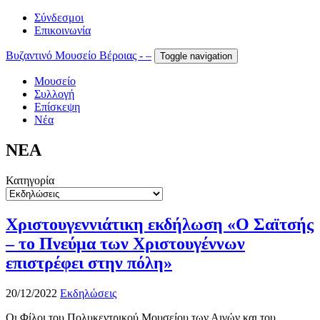
Σύνδεσμοι
Επικοινωνία
Βυζαντινό Μουσείο Βέροιας - –
Toggle navigation
Μουσείο
Συλλογή
Επίσκεψη
Νέα
ΝΕΑ
Κατηγορία
Χριστουγεννιάτικη εκδήλωση «Ο Σαϊτσής
– το Πνεύμα των Χριστουγέννων
επιστρέφει στην πόλη»
20/12/2022
Εκδηλώσεις
Οι Φίλοι του Πολυκεντρικού Μουσείου των Αιγών και του