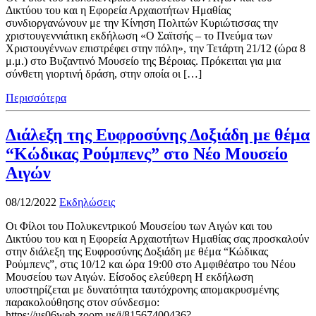
Δικτύου του και η Εφορεία Αρχαιοτήτων Ημαθίας
συνδιοργανώνουν με την Κίνηση Πολιτών Κυριώτισσας την
χριστουγεννιάτικη εκδήλωση «Ο Σαϊτσής – το Πνεύμα των
Χριστουγέννων επιστρέφει στην πόλη», την Τετάρτη 21/12 (ώρα 8
μ.μ.) στο Βυζαντινό Μουσείο της Βέροιας. Πρόκειται για μια
σύνθετη γιορτινή δράση, στην οποία οι […]
Περισσότερα
Διάλεξη της Ευφροσύνης Δοξιάδη με θέμα
“Κώδικας Ρούμπενς” στο Νέο Μουσείο
Αιγών
08/12/2022
Εκδηλώσεις
Οι Φίλοι του Πολυκεντρικού Μουσείου των Αιγών και του
Δικτύου του και η Εφορεία Αρχαιοτήτων Ημαθίας σας προσκαλούν
στην διάλεξη της Ευφροσύνης Δοξιάδη με θέμα “Κώδικας
Ρούμπενς”, στις 10/12 και ώρα 19:00 στο Αμφιθέατρο του Νέου
Μουσείου των Αιγών. Είσοδος ελεύθερη Η εκδήλωση
υποστηρίζεται με δυνατότητα ταυτόχρονης απομακρυσμένης
παρακολούθησης στον σύνδεσμο:
https://us06web.zoom.us/j/81567400436?