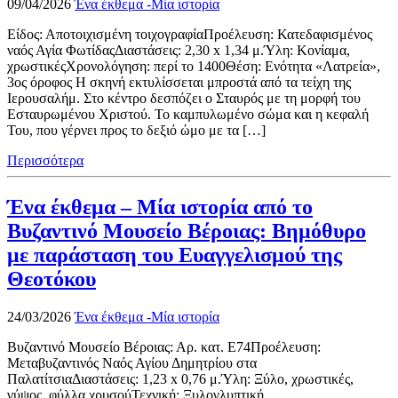
09/04/2026
Ένα έκθεμα -Μία ιστορία
Είδος: Αποτοιχισμένη τοιχογραφίαΠροέλευση: Κατεδαφισμένος
ναός Αγία ΦωτίδαςΔιαστάσεις: 2,30 x 1,34 μ.Ύλη: Κονίαμα,
χρωστικέςΧρονολόγηση: περί το 1400Θέση: Ενότητα «Λατρεία»,
3ος όροφος Η σκηνή εκτυλίσσεται μπροστά από τα τείχη της
Ιερουσαλήμ. Στο κέντρο δεσπόζει ο Σταυρός με τη μορφή του
Εσταυρωμένου Χριστού. Το καμπυλωμένο σώμα και η κεφαλή
Του, που γέρνει προς το δεξιό ώμο με τα […]
Περισσότερα
Ένα έκθεμα – Μία ιστορία από το
Βυζαντινό Μουσείο Βέροιας: Βημόθυρο
με παράσταση του Ευαγγελισμού της
Θεοτόκου
24/03/2026
Ένα έκθεμα -Μία ιστορία
Βυζαντινό Μουσείο Βέροιας: Αρ. κατ. Ε74Προέλευση:
Μεταβυζαντινός Ναός Αγίου Δημητρίου στα
ΠαλατίτσιαΔιαστάσεις: 1,23 x 0,76 μ.Ύλη: Ξύλο, χρωστικές,
γύψος, φύλλα χρυσούΤεχνική: Ξυλογλυπτική,