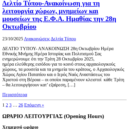
Δελτίο Τύπου-Ανακοίνωση για τη
λειτουργία χώρων, μνημείων και
μουσείων της Ε.Φ.Α. Ημαθίας την 28η
Οκτωβρίου
23/10/2025
Ανακοινώσεις
Δελτία Τύπου
ΔΕΛΤΙΟ ΤΥΠΟΥ- ΑΝΑΚΟΙΝΩΣΗ 28η Οκτωβρίου Ημέρα
Εθνικής Μνήμης Ημέρα Ιστορίας και Πολιτισμού Σας
ενημερώνουμε ότι την Τρίτη 28 Οκτωβρίου 2025,
ημέρα ελεύθερης εισόδου για το κοινό στους αρχαιολογικούς
χώρους, τα μουσεία και τα μνημεία του κράτους, ο Αρχαιολογικός
Χώρος Αγίου Παταπίου και ο Ιερός Ναός Αναστάσεως του
Χριστού στη Βέροια – οι οποίοι παραμένουν κλειστοί κάθε Τρίτη
– θα λειτουργήσουν κατ’ εξαίρεση, […]
Περισσότερα
1
2
3
…
26
Επόμενη »
ΩΡΑΡΙΟ ΛΕΙΤΟΥΡΓΙΑΣ (Opening Hours)
Χειμερινό ωράριο