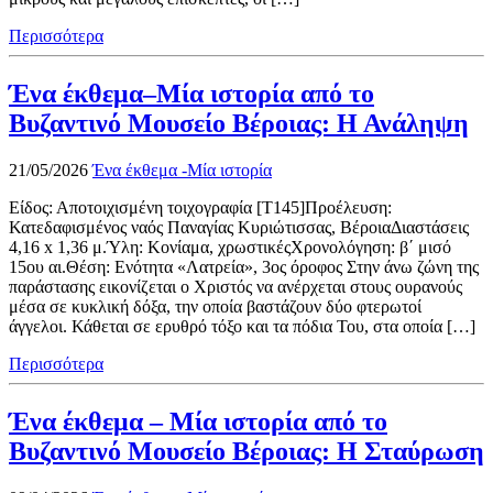
Περισσότερα
Ένα έκθεμα–Μία ιστορία από το
Βυζαντινό Μουσείο Βέροιας: Η Ανάληψη
21/05/2026
Ένα έκθεμα -Μία ιστορία
Είδος: Αποτοιχισμένη τοιχογραφία [Τ145]Προέλευση:
Κατεδαφισμένος ναός Παναγίας Κυριώτισσας, ΒέροιαΔιαστάσεις
4,16 x 1,36 μ.Ύλη: Κονίαμα, χρωστικέςΧρονολόγηση: β΄ μισό
15ου αι.Θέση: Ενότητα «Λατρεία», 3ος όροφος Στην άνω ζώνη της
παράστασης εικονίζεται ο Χριστός να ανέρχεται στους ουρανούς
μέσα σε κυκλική δόξα, την οποία βαστάζουν δύο φτερωτοί
άγγελοι. Κάθεται σε ερυθρό τόξο και τα πόδια Του, στα οποία […]
Περισσότερα
Ένα έκθεμα – Μία ιστορία από το
Βυζαντινό Μουσείο Βέροιας: Η Σταύρωση