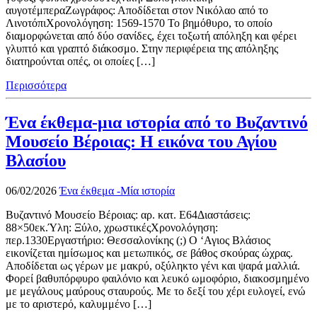
αυγοτέμπεραΖωγράφος: Αποδίδεται στον Νικόλαο από το
ΛινοτόπιΧρονολόγηση: 1569-1570 Το βημόθυρο, το οποίο
διαμορφώνεται από δύο σανίδες, έχει τοξωτή απόληξη και φέρει
γλυπτό και γραπτό διάκοσμο. Στην περιφέρεια της απόληξης
διατηρούνται οπές, οι οποίες […]
Περισσότερα
Ένα έκθεμα-μια ιστορία από το Βυζαντινό
Μουσείο Βέροιας: Η εικόνα του Αγίου
Βλασίου
06/02/2026
Ένα έκθεμα -Μία ιστορία
Βυζαντινό Μουσείο Βέροιας: αρ. κατ. Ε64Διαστάσεις:
88×50εκ.Ύλη: Ξύλο, χρωστικέςΧρονολόγηση:
περ.1330Εργαστήριο: Θεσσαλονίκης (;) Ο ‘Αγιος Βλάσιος
εικονίζεται ημίσωμος και μετωπικός, σε βάθος σκούρας ώχρας.
Αποδίδεται ως γέρων με μακρύ, οξύληκτο γένι και ψαρά μαλλιά.
Φορεί βαθυπόρφυρο φαιλόνιο και λευκό ωμοφόριο, διακοσμημένο
με μεγάλους μαύρους σταυρούς. Με το δεξί του χέρι ευλογεί, ενώ
με το αριστερό, καλυμμένο […]