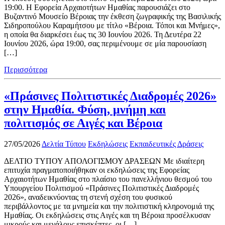
19:00. Η Εφορεία Αρχαιοτήτων Ημαθίας παρουσιάζει στο
Βυζαντινό Μουσείο Βέροιας την έκθεση ζωγραφικής της Βασιλικής
Σιδηροπούλου Καραμήτσου με τίτλο «Βέροια. Τόποι και Μνήμες»,
η οποία θα διαρκέσει έως τις 30 Ιουνίου 2026. Τη Δευτέρα 22
Ιουνίου 2026, ώρα 19:00, σας περιμένουμε σε μία παρουσίαση
[…]
Περισσότερα
«Πράσινες Πολιτιστικές Διαδρομές 2026»
στην Ημαθία. Φύση, μνήμη και
πολιτισμός σε Αιγές και Βέροια
27/05/2026
Δελτία Τύπου
Εκδηλώσεις
Εκπαιδευτικές Δράσεις
ΔΕΛΤΙΟ ΤΥΠΟΥ ΑΠΟΛΟΓΙΣΜΟΥ ΔΡΑΣΕΩΝ Με ιδιαίτερη
επιτυχία πραγματοποιήθηκαν οι εκδηλώσεις της Εφορείας
Αρχαιοτήτων Ημαθίας στο πλαίσιο του πανελλήνιου θεσμού του
Υπουργείου Πολιτισμού «Πράσινες Πολιτιστικές Διαδρομές
2026», αναδεικνύοντας τη στενή σχέση του φυσικού
περιβάλλοντος με τα μνημεία και την πολιτιστική κληρονομιά της
Ημαθίας. Οι εκδηλώσεις στις Αιγές και τη Βέροια προσέλκυσαν
μικρούς και μεγάλους επισκέπτες, οι […]