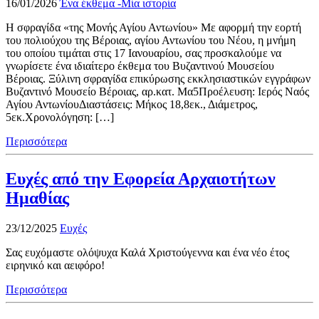
16/01/2026
Ένα έκθεμα -Μία ιστορία
H σφραγίδα «της Μονής Αγίου Αντωνίου» Με αφορμή την εορτή
του πολιούχου της Βέροιας, αγίου Αντωνίου του Νέου, η μνήμη
του οποίου τιμάται στις 17 Ιανουαρίου, σας προσκαλούμε να
γνωρίσετε ένα ιδιαίτερο έκθεμα του Βυζαντινού Μουσείου
Βέροιας. Ξύλινη σφραγίδα επικύρωσης εκκλησιαστικών εγγράφων
Βυζαντινό Μουσείο Βέροιας, αρ.κατ. Μα5Προέλευση: Ιερός Ναός
Αγίου ΑντωνίουΔιαστάσεις: Μήκος 18,8εκ., Διάμετρος,
5εκ.Χρονολόγηση: […]
Περισσότερα
Ευχές από την Εφορεία Αρχαιοτήτων
Ημαθίας
23/12/2025
Ευχές
Σας ευχόμαστε ολόψυχα Καλά Χριστούγεννα και ένα νέο έτος
ειρηνικό και αειφόρο!
Περισσότερα